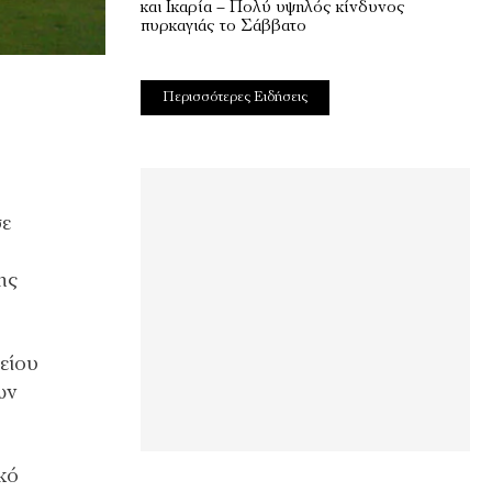
και Ικαρία – Πολύ υψηλός κίνδυνος
πυρκαγιάς το Σάββατο
Περισσότερες Ειδήσεις
σε
ης
είου
ων
κό