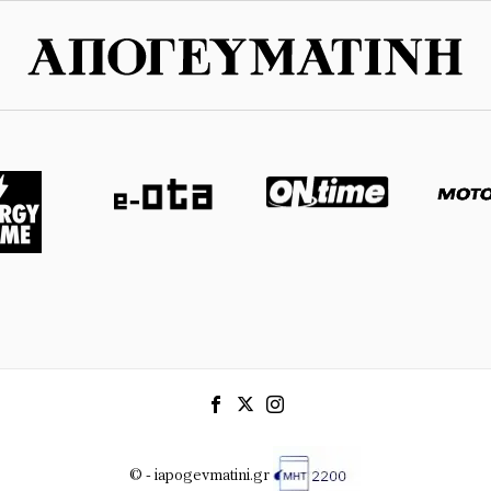
© - iapogevmatini.gr