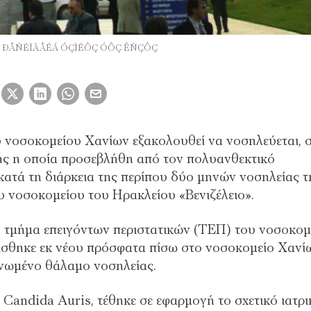
ÉÏ ÐÅÑÉÏÄÅÉÁ ÓÇÌÉÔÇ ÓÔÇ ÊÑÇÔÇ
 νοσοκομείου Χανίων εξακολουθεί να νοσηλεύεται, 
ής η οποία προσεβλήθη από τον πολυανθεκτικό
ατά τη διάρκεια της περίπου δύο μηνών νοσηλείας τ
 νοσοκομείου του Ηρακλείου «Βενιζέλειο».
ο τμήμα επειγόντων περιστατικών (ΤΕΠ) του νοσοκομ
μίσθηκε εκ νέου πρόσφατα πίσω στο νοσοκομείο Χανί
ονωμένο θάλαμο νοσηλείας.
ν Candida Auris, τέθηκε σε εφαρμογή το σχετικό ιατρι