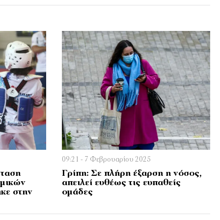
09:21 - 7 Φεβρουαρίου 2025
σταση
Γρίπη: Σε πλήρη έξαρση η νόσος,
εμικών
απειλεί ευθέως τις ευπαθείς
κε στην
ομάδες