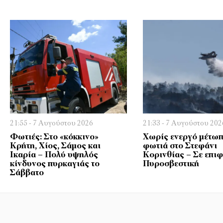
21:55 - 7 Αυγούστου 2026
21:33 - 7 Αυγούστου 202
Φωτιές: Στο «κόκκινο»
Χωρίς ενεργό μέτωπ
Κρήτη, Χίος, Σάμος και
φωτιά στο Στεφάνι
Ικαρία – Πολύ υψηλός
Κορινθίας – Σε επι
κίνδυνος πυρκαγιάς το
Πυροσβεστική
Σάββατο