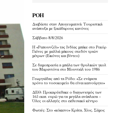
ΡΟΉ
Διαβάστε στην Απογευματινή: Τουριστική
ανάπτυξη με ξεκάθαρους κανόνες
Σάββατο 8/8/2026
Η «Ραπουνζέλ» της Ινδίας μπήκε στο Ρεκόρ
Γκίνες με μαλλιά μήκους σχεδόν τριών
μέτρων (Εικόνες και βίντεο)
Σε δημοπρασία η μπάλα των θρυλικών γκολ
του Μαραντόνα στο Μουντιάλ του 1986
Γεωργιάδης από τη Ρόδο: «Σε ενάμιση
χρόνο το νοσοκομείο θα είναι καινούργιο»
ΔΕΘ: Προκηρύχθηκε ο διαγωνισμός των
165 εκατ. ευρώ για τη μεγάλη ανάπλαση –
Όλες οι αλλαγές στο εκθεσιακό κέντρο
Φωτιές: Στο «κόκκινο» Κρήτη, Χίος, Σάμος