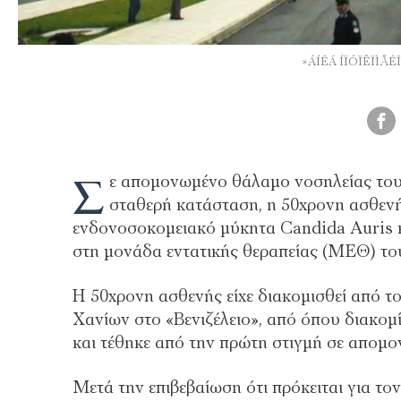
×ÁÍÉÁ ÍÏÓÏÊÏÌÅ
Σ
ε απομονωμένο θάλαμο νοσηλείας του
σταθερή κατάσταση, η 50χρονη ασθεν
ενδονοσοκομειακό μύκητα Candida Auris κ
στη μονάδα εντατικής θεραπείας (ΜΕΘ) του
Η 50χρονη ασθενής είχε διακομισθεί από τ
Χανίων στο «Βενιζέλειο», από όπου διακο
και τέθηκε από την πρώτη στιγμή σε απομ
Μετά την επιβεβαίωση ότι πρόκειται για το