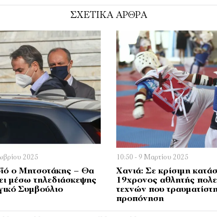
ΣΧΕΤΙΚΑ ΑΡΘΡΑ
τωβρίου 2025
10:50 - 9 Μαρτίου 2025
ϊό ο Μητσοτάκης – Θα
Χανιά: Σε κρίσιμη κατά
ει μέσω τηλεδιάσκεψης
19χρονος αθλητής πολ
γικό Συμβούλιο
τεχνών που τραυματίστη
προπόνηση