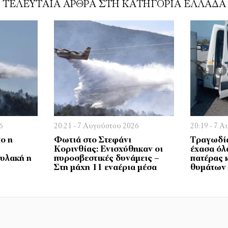
ΤΕΛΕΥΤΑΊΑ ΆΡΘΡΑ ΣΤΗ ΚΑΤΗΓΟΡΊΑ ΕΛΛΆΔΑ
6
20:21 - 7 Αυγούστου 2026
20:19 - 7 
ο η
Φωτιά στο Στεφάνι
Τραγωδία
Κορινθίας: Ενισχύθηκαν οι
έχασα όλ
φυλακή η
πυροσβεστικές δυνάμεις –
πατέρας 
Στη μάχη 11 εναέρια μέσα
θυμάτων