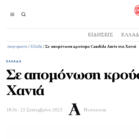
ΕΙΔΉΣΕΙΣ
ΕΛΛΆ
Απογευματινή
/
Ελλάδα
/
Σε απομόνωση κρούσμα Candida Auris στα Χανιά
ΕΛΛΆΔΑ
Σε απομόνωση κρούσ
Χανιά
18:56 - 25 Σεπτεμβρίου 2023
Newsroom