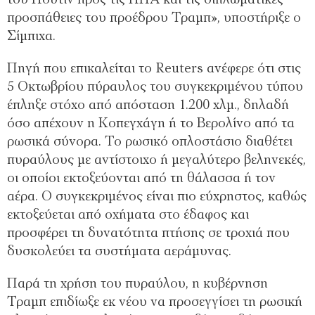
του Πούτιν προς τις ΗΠΑ και τις διπλωματικές
προσπάθειες του προέδρου Τραμπ», υποστήριξε ο
Σίμπιχα.
Πηγή που επικαλείται το Reuters ανέφερε ότι στις
5 Οκτωβρίου πύραυλος του συγκεκριμένου τύπου
έπληξε στόχο από απόσταση 1.200 χλμ., δηλαδή
όσο απέχουν η Κοπεγχάγη ή το Βερολίνο από τα
ρωσικά σύνορα. Το ρωσικό οπλοστάσιο διαθέτει
πυραύλους με αντίστοιχο ή μεγαλύτερο βεληνεκές,
οι οποίοι εκτοξεύονται από τη θάλασσα ή τον
αέρα. Ο συγκεκριμένος είναι πιο εύχρηστος, καθώς
εκτοξεύεται από οχήματα στο έδαφος και
προσφέρει τη δυνατότητα πτήσης σε τροχιά που
δυσκολεύει τα συστήματα αεράμυνας.
Παρά τη χρήση του πυραύλου, η κυβέρνηση
Τραμπ επιδίωξε εκ νέου να προσεγγίσει τη ρωσική