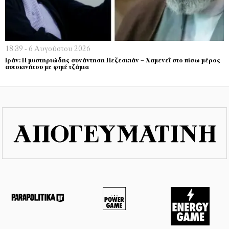
18:39 - 6 Αυγούστου 2026
Ιράν: Η μυστηριώδης συνάντηση Πεζεσκιάν – Χαμενεΐ στο πίσω μέρος
αυτοκινήτου με φιμέ τζάμια