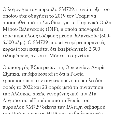
Ο λόγος για τον πύραυλο 9M729, η ανάπτυξη του
οποίου είχε οδηγήσει το 2019 τον Τραμπ να
αποσυρθεί από τη Συνθήκη για τα Πυρηνικά Όπλα
Μέσου Βεληνεκούς (INF), η οποία απαγορεύει
τους πυραύλους εδάφους μέσου βεληνεκούς (500-
5.500 χλμ.). Ο 9M729 μπορεί να φέρει πυρηνικές
κεφαλές και εκτιμάται ότι έχει βεληνεκές 2.500
χιλιομέτρων, αν και η Μόσχα το αρνείται.
Ο υπουργός Εξωτερικών της Ουκρανίας, Αντρίι
Σίμπιχα, επιβεβαίωσε χθες ότι η Ρωσία
χρησιμοποίησε τον συγκεκριμένο πύραυλο δύο
φορές το 2022 και 23 φορές μετά τη συνάντηση
της Αλάσκας, αρχής γενομένης από την 21η
Αυγούστου. «Η χρήση από τη Ρωσία του
πυραύλου 9M729 δείχνει την έλλειψη σεβασμού