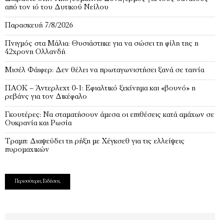
από τον ιό του Δυτικού Νείλου
Παρασκευή 7/8/2026
Πνιγμός στα Μάλια: Θυσιάστηκε για να σώσει τη φίλη της η
42χρονη Ολλανδή
Μισέλ Φάιφερ: Δεν θέλει να πρωταγωνιστήσει ξανά σε ταινία
ΠΑΟΚ – Άντερλεχτ 0-1: Εφιαλτικό ξεκίνημα και «βουνό» η
ρεβάνς για τον Δικέφαλο
Γκουτέρες: Να σταματήσουν άμεσα οι επιθέσεις κατά αμάχων σε
Ουκρανία και Ρωσία
Τραμπ: Διαψεύδει τη ρήξη με Χέγκσεθ για τις ελλείψεις
πυρομαχικών
Περισσότερες Ειδήσεις