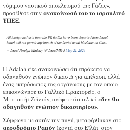
νόμιμου ναυτικού αποκλεισμού της Γάζας»,
προσέθεσε στην
ανακοίνωσή του το ισραηλινό
ΥΠΕΞ
.
All foreign activists from the PR flotilla have been deported from Israel.
Israel will not permit any breach of the lawful naval blockade on Gaza.
— Israel Foreign Ministry (@IsraelMFA)
May 21, 2026
Η Adalah είχε ανακοινώσει ότι επρόκειτο να
οδηγηθούν ενώπιον δικαστή για απέλαση, αλλά
ένας εκπρόσωπος της οργάνωσης με τον οποίο
επικοινώνησε το Γαλλικό Πρακτορείο, ο
Μοατασέμ Ζεϊντάν, ανέφερε ότι τελικά
«δεν θα
οδηγηθούν ενώπιον δικαστηρίου»
.
Σύμφωνα με αυτήν την πηγή, μεταφέρθηκαν στο
αεροδρόμιο Ραμόν
(κοντά στο Εϊλάτ, στον