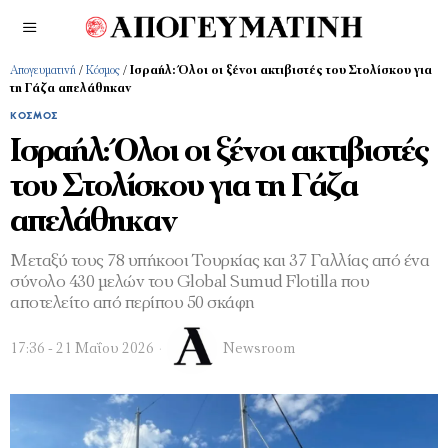
Απογευματινή
/
Κόσμος
/
Ισραήλ: Όλοι οι ξένοι ακτιβιστές του Στολίσκου για
τη Γάζα απελάθηκαν
ΚΌΣΜΟΣ
Ισραήλ: Όλοι οι ξένοι ακτιβιστές
του Στολίσκου για τη Γάζα
απελάθηκαν
Μεταξύ τους 78 υπήκοοι Τουρκίας και 37 Γαλλίας από ένα
σύνολο 430 μελών του Global Sumud Flotilla που
αποτελείτο από περίπου 50 σκάφη
17:36 - 21 Μαΐου 2026
Newsroom