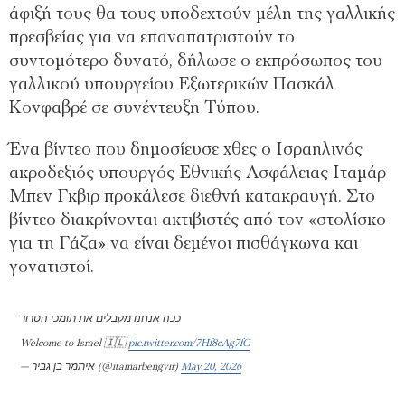
άφιξή τους θα τους υποδεχτούν μέλη της γαλλικής
πρεσβείας για να επαναπατριστούν το
συντομότερο δυνατό, δήλωσε ο εκπρόσωπος του
γαλλικού υπουργείου Εξωτερικών Πασκάλ
Κονφαβρέ σε συνέντευξη Τύπου.
Ένα βίντεο που δημοσίευσε χθες ο Ισραηλινός
ακροδεξιός υπουργός Εθνικής Ασφάλειας Ιταμάρ
Μπεν Γκβιρ προκάλεσε διεθνή κατακραυγή. Στο
βίντεο διακρίνονται ακτιβιστές από τον «στολίσκο
για τη Γάζα» να είναι δεμένοι πισθάγκωνα και
γονατιστοί.
ככה אנחנו מקבלים את תומכי הטרור
Welcome to Israel 🇮🇱
pic.twitter.com/7Hf8cAg7fC
— איתמר בן גביר (@itamarbengvir)
May 20, 2026