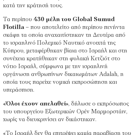
κατά την κράτησή τους.
Τα περίπου
430 μέλη του Global Sumud
Flotilla
– που αποτελείτο από περίπου πενήντα
σκάφη τα οποία αναχαιτίστηκαν τη Δευτέρα από
το ισραηλινό Πολεμικό Ναυτικό ανοιχτά της
Κύπρου, μεταφέρθηκαν βίαια στο Ισραήλ και στη
συνέχεια κρατήθηκαν στη φυλακή Κετζιότ στο
νότιο Ισραήλ, σύμφωνα με την ισραηλινή
οργάνωση ανθρωπίνων δικαιωμάτων Adalah, η
οποία τους παρείχε νομική εκπροσώπηση και
υπεράσπιση.
«Όλοι έχουν απελαθεί»
, δήλωσε ο εκπρόσωπος
του υπουργείου Εξωτερικών Ορέν Μαρμορστάιν,
χωρίς να διευκρινίσει αν δικάστηκαν.
«Το Ισραήλ δεν θα επιτρέψει καμία παραβίαση του