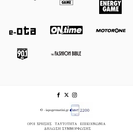
© - iapogevmatini.gr
ΌΡΟΙ ΧΡΉΣΗΣ
ΤΑΥΤΌΤΗΤΑ
ΕΠΙΚΟΙΝΩΝΊΑ
ΔΉΛΩΣΗ ΣΥΜΜΌΡΦΩΣΗΣ