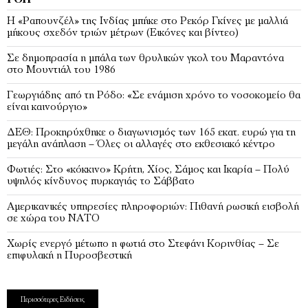
ΡΟΉ
Η «Ραπουνζέλ» της Ινδίας μπήκε στο Ρεκόρ Γκίνες με μαλλιά
μήκους σχεδόν τριών μέτρων (Εικόνες και βίντεο)
Σε δημοπρασία η μπάλα των θρυλικών γκολ του Μαραντόνα
στο Μουντιάλ του 1986
Γεωργιάδης από τη Ρόδο: «Σε ενάμιση χρόνο το νοσοκομείο θα
είναι καινούργιο»
ΔΕΘ: Προκηρύχθηκε ο διαγωνισμός των 165 εκατ. ευρώ για τη
μεγάλη ανάπλαση – Όλες οι αλλαγές στο εκθεσιακό κέντρο
Φωτιές: Στο «κόκκινο» Κρήτη, Χίος, Σάμος και Ικαρία – Πολύ
υψηλός κίνδυνος πυρκαγιάς το Σάββατο
Αμερικανικές υπηρεσίες πληροφοριών: Πιθανή ρωσική εισβολή
σε χώρα του ΝΑΤΟ
Χωρίς ενεργό μέτωπο η φωτιά στο Στεφάνι Κορινθίας – Σε
επιφυλακή η Πυροσβεστική
Περισσότερες Ειδήσεις