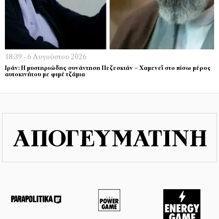
18:39 - 6 Αυγούστου 2026
Ιράν: Η μυστηριώδης συνάντηση Πεζεσκιάν – Χαμενεΐ στο πίσω μέρος
αυτοκινήτου με φιμέ τζάμια