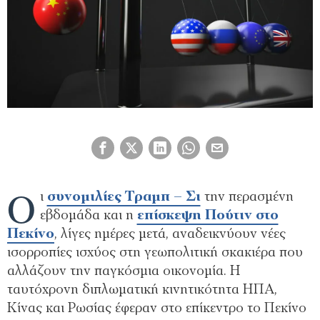
Ο
ι
συνοµιλίες Τραµπ – Σι
την περασµένη
εβδοµάδα και η
επίσκεψη Πούτιν στο
Πεκίνο
, λίγες ηµέρες µετά, αναδεικνύουν νέες
ισορροπίες ισχύος στη γεωπολιτική σκακιέρα που
αλλάζουν την παγκόσµια οικονοµία. Η
ταυτόχρονη διπλωµατική κινητικότητα ΗΠΑ,
Κίνας και Ρωσίας έφεραν στο επίκεντρο το Πεκίνο