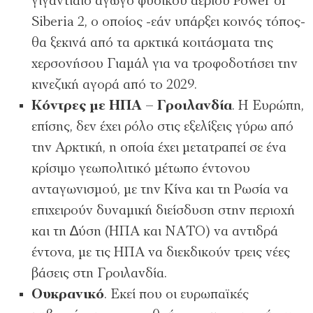
γιγαντιαίο αγωγό φυσικού αερίου Power of
Siberia 2, ο οποίος -εάν υπάρξει κοινός τόπος-
θα ξεκινά από τα αρκτικά κοιτάσµατα της
χερσονήσου Γιαµάλ για να τροφοδοτήσει την
κινεζική αγορά από το 2029.
Κόντρες µε ΗΠΑ – Γροιλανδία
. Η Ευρώπη,
επίσης, δεν έχει ρόλο στις εξελίξεις γύρω από
την Αρκτική, η οποία έχει µετατραπεί σε ένα
κρίσιµο γεωπολιτικό µέτωπο έντονου
ανταγωνισµού, µε την Κίνα και τη Ρωσία να
επιχειρούν δυναµική διείσδυση στην περιοχή
και τη ∆ύση (ΗΠΑ και ΝΑΤΟ) να αντιδρά
έντονα, µε τις ΗΠΑ να διεκδικούν τρεις νέες
βάσεις στη Γροιλανδία.
Ουκρανικό
. Εκεί που οι ευρωπαϊκές