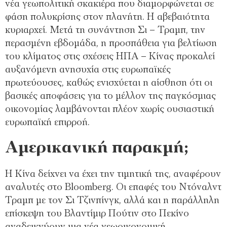
νέα γεωπολιτική σκακιέρα που διαµορφώνεται σε
φάση πολυκρίσης στον πλανήτη. Η αβεβαιότητα
κυριαρχεί. Μετά τη συνάντηση Σι – Τραµπ, την
περασµένη εβδοµάδα, η προσπάθεια για βελτίωση
του κλίµατος στις σχέσεις ΗΠΑ – Κίνας προκαλεί
αυξανόµενη ανησυχία στις ευρωπαϊκές
πρωτεύουσες, καθώς ενισχύεται η αίσθηση ότι οι
βασικές αποφάσεις για το µέλλον της παγκόσµιας
οικονοµίας λαµβάνονται πλέον χωρίς ουσιαστική
ευρωπαϊκή επιρροή.
Αµερικανική παρακµή;
Η Κίνα δείχνει να έχει την τιµητική της, αναφέρουν
αναλυτές στο Bloomberg. Οι επαφές του Ντόναλντ
Τραµπ µε τον Σι Τζινπίνγκ, αλλά και η παράλληλη
επίσκεψη του Βλαντίµιρ Πούτιν στο Πεκίνο