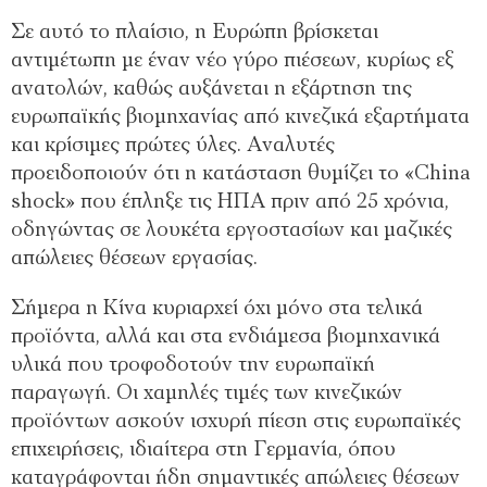
Σε αυτό το πλαίσιο, η Ευρώπη βρίσκεται
αντιµέτωπη µε έναν νέο γύρο πιέσεων, κυρίως εξ
ανατολών, καθώς αυξάνεται η εξάρτηση της
ευρωπαϊκής βιοµηχανίας από κινεζικά εξαρτήµατα
και κρίσιµες πρώτες ύλες. Αναλυτές
προειδοποιούν ότι η κατάσταση θυµίζει το «China
shock» που έπληξε τις ΗΠΑ πριν από 25 χρόνια,
οδηγώντας σε λουκέτα εργοστασίων και µαζικές
απώλειες θέσεων εργασίας.
Σήµερα η Κίνα κυριαρχεί όχι µόνο στα τελικά
προϊόντα, αλλά και στα ενδιάµεσα βιοµηχανικά
υλικά που τροφοδοτούν την ευρωπαϊκή
παραγωγή. Οι χαµηλές τιµές των κινεζικών
προϊόντων ασκούν ισχυρή πίεση στις ευρωπαϊκές
επιχειρήσεις, ιδιαίτερα στη Γερµανία, όπου
καταγράφονται ήδη σηµαντικές απώλειες θέσεων