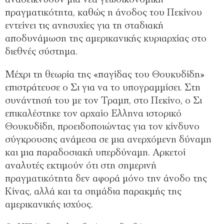
αναδεικνύουν µια νέα γεωοικονοµική
πραγµατικότητα, καθώς η άνοδος του Πεκίνου
εντείνει τις ανησυχίες για τη σταδιακή
αποδυνάµωση της αµερικανικής κυριαρχίας στο
διεθνές σύστηµα.
Μέχρι τη θεωρία της «παγίδας του Θουκυδίδη»
επιστράτευσε ο Σι για να το υπογραµµίσει. Στη
συνάντησή του µε τον Τραµπ, στο Πεκίνο, ο Σι
επικαλέστηκε τον αρχαίο Ελληνα ιστορικό
Θουκυδίδη, προειδοποιώντας για τον κίνδυνο
σύγκρουσης ανάµεσα σε µια ανερχόµενη δύναµη
και µια παραδοσιακή υπερδύναµη. Αρκετοί
αναλυτές εκτιµούν ότι στη σηµερινή
πραγµατικότητα δεν αφορά µόνο την άνοδο της
Κίνας, αλλά και τα σηµάδια παρακµής της
αµερικανικής ισχύος.