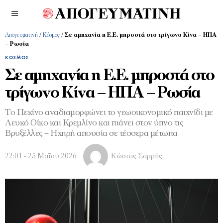
Απογευματινή
/
Κόσμος
/
Σε αµηχανία η Ε.Ε. µπροστά στο τρίγωνο Κίνα – ΗΠΑ
– Ρωσία
ΚΌΣΜΟΣ
Σε αµηχανία η Ε.Ε. µπροστά στο
τρίγωνο Κίνα – ΗΠΑ – Ρωσία
Το Πεκίνο αναδιαµορφώνει το γεωοικονοµικό παιχνίδι µε
Λευκό Οίκο και Κρεµλίνο και πιάνει στον ύπνο τις
Βρυξέλλες – Ηχηρή απουσία σε τέσσερα µέτωπα
22:01 - 25 Μαΐου 2026
Κώστας Σαρρής