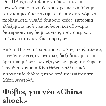
Οι ΗΠΑ εξακολουθούν να διαθέτουν τη
µεγαλύτερη οικονοµία και στρατιωτική δύναµη
στον κόσµο, όµως αντιµετωπίζουν αυξανόµενα
προβλήµατα: υψηλό δηµόσιο χρέος, εµπορικά
ελλείµµατα, πολιτική πόλωση και αδυναµία
διατήρησης της βιοµηχανικής τους υπεροχής
απέναντι στην κινεζική παραγωγή.
Από το Πεκίνο πέρασε και ο Πούτιν, αναζητώντας
επειγόντως νέες ενεργειακές διεξόδους µετά τη
δραστική µείωση των εξαγωγών προς την Ευρώπη.
Την ίδια στιγµή η Κίνα θέλει εναλλακτικές
ενεργειακές διόδους πέρα από την εύθραυστη
Μέση Ανατολή.
Φόβος για νέο «China
shock»