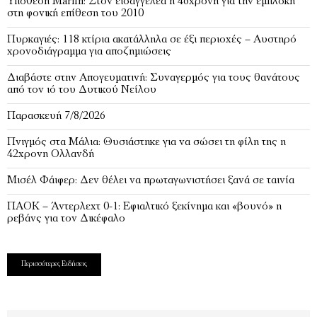
Υπόθεση Marfin: Στον εισαγγελέα η 46χρονη για την εμπλοκή
στη φονική επίθεση του 2010
Πυρκαγιές: 118 κτίρια ακατάλληλα σε έξι περιοχές – Αυστηρό
χρονοδιάγραμμα για αποζημιώσεις
Διαβάστε στην Απογευματινή: Συναγερμός για τους θανάτους
από τον ιό του Δυτικού Νείλου
Παρασκευή 7/8/2026
Πνιγμός στα Μάλια: Θυσιάστηκε για να σώσει τη φίλη της η
42χρονη Ολλανδή
Μισέλ Φάιφερ: Δεν θέλει να πρωταγωνιστήσει ξανά σε ταινία
ΠΑΟΚ – Άντερλεχτ 0-1: Εφιαλτικό ξεκίνημα και «βουνό» η
ρεβάνς για τον Δικέφαλο
Περισσότερες Ειδήσεις