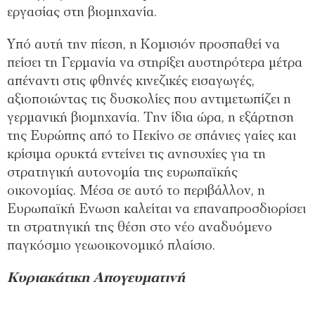
εργασίας στη βιοµηχανία.
Υπό αυτή την πίεση, η Κοµισιόν προσπαθεί να
πείσει τη Γερµανία να στηρίξει αυστηρότερα µέτρα
απέναντι στις φθηνές κινεζικές εισαγωγές,
αξιοποιώντας τις δυσκολίες που αντιµετωπίζει η
γερµανική βιοµηχανία. Την ίδια ώρα, η εξάρτηση
της Ευρώπης από το Πεκίνο σε σπάνιες γαίες και
κρίσιµα ορυκτά εντείνει τις ανησυχίες για τη
στρατηγική αυτονοµία της ευρωπαϊκής
οικονοµίας. Μέσα σε αυτό το περιβάλλον, η
Ευρωπαϊκή Ενωση καλείται να επαναπροσδιορίσει
τη στρατηγική της θέση στο νέο αναδυόµενο
παγκόσµιο γεωοικονοµικό πλαίσιο.
Kυριακάτικη Απογευματινή