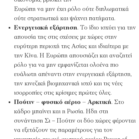
οικονοµία, βρίσκει την
Ευρώπη να µην έχει ρόλο ούτε διπλωµατικά
ούτε στρατιωτικά και ψάχνει πατήµατα.
Ενεργειακή εξάρτηση
. Το ίδιο ισχύει για την
απουσία της στις σχέσεις µε χώρες στην
ευρύτερη περιοχή της Ασίας και ιδιαίτερα µε
την Κίνα. Η Ευρώπη απουσιάζει και αναζητεί
ρόλο για να µην εµφανίζεται ολοένα πιο
ευάλωτη απέναντι στην ενεργειακή εξάρτηση,
την κινεζική βιοµηχανική ισχύ και τις νέες
ισορροπίες στις κρίσιµες πρώτες ύλες.
Πούτιν – φυσικό αέριο – Αρκτική
. Στο
κάδρο µπαίνει και η Ρωσία. Ηδη στη
συνάντηση Σι – Πούτιν οι δύο χώρες φέρονται
να εξετάζουν τις παραµέτρους για τον