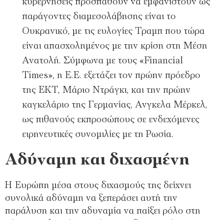
κυβερνήσεις προσπαθούν να εµφανιστούν ως
παράγοντες διαµεσολάβησης είναι το
Ουκρανικό, µε τις ευλογίες Τραµπ που τώρα
είναι απασχοληµένος µε την κρίση στη Μέση
Ανατολή. Σύµφωνα µε τους «Financial
Times», η Ε.Ε. εξετάζει τον πρώην πρόεδρο
της ΕΚΤ, Μάριο Ντράγκι, και την πρώην
καγκελάριο της Γερµανίας, Ανγκελα Μέρκελ,
ως πιθανούς εκπροσώπους σε ενδεχόµενες
ειρηνευτικές συνοµιλίες µε τη Ρωσία.
Αδύναµη και διχασµένη
Η Ευρώπη µέσα στους διχασµούς της δείχνει
συνολικά αδύναµη να ξεπεράσει αυτή την
παράλυση και την αδυναµία να παίξει ρόλο στη