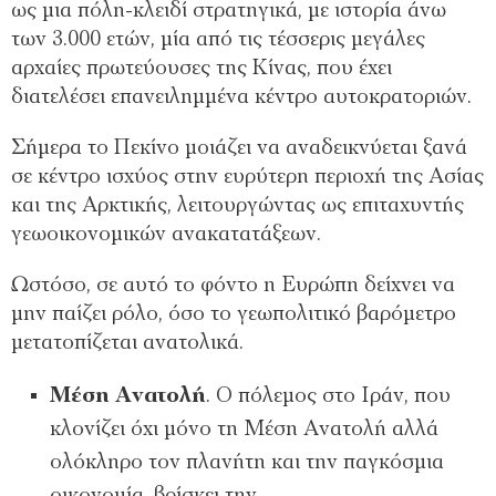
ως µια πόλη-κλειδί στρατηγικά, µε ιστορία άνω
των 3.000 ετών, µία από τις τέσσερις µεγάλες
αρχαίες πρωτεύουσες της Κίνας, που έχει
διατελέσει επανειληµµένα κέντρο αυτοκρατοριών.
Σήµερα το Πεκίνο µοιάζει να αναδεικνύεται ξανά
σε κέντρο ισχύος στην ευρύτερη περιοχή της Ασίας
και της Αρκτικής, λειτουργώντας ως επιταχυντής
γεωοικονοµικών ανακατατάξεων.
Ωστόσο, σε αυτό το φόντο η Ευρώπη δείχνει να
µην παίζει ρόλο, όσο το γεωπολιτικό βαρόµετρο
µετατοπίζεται ανατολικά.
Μέση Ανατολή
. Ο πόλεµος στο Ιράν, που
κλονίζει όχι µόνο τη Μέση Ανατολή αλλά
ολόκληρο τον πλανήτη και την παγκόσµια