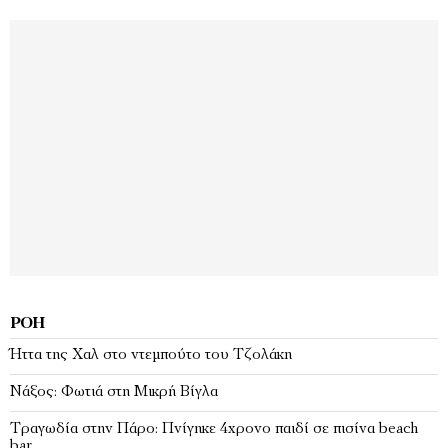
ΡΟΉ
Ήττα της Χαλ στο ντεμπούτο του Τζολάκη
Νάξος: Φωτιά στη Μικρή Βίγλα
Tραγωδία στην Πάρο: Πνίγηκε 4χρονο παιδί σε πισίνα beach
bar