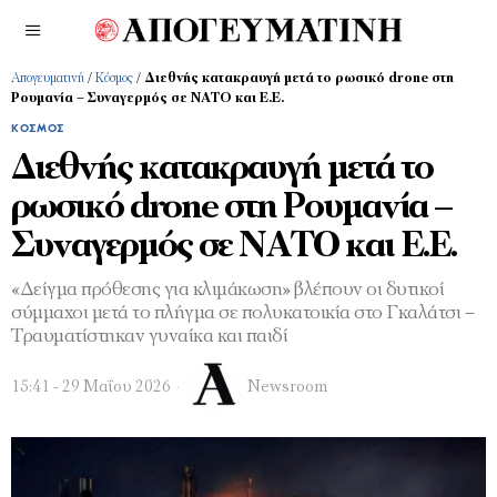
Απογευματινή
/
Κόσμος
/
Διεθνής κατακραυγή μετά το ρωσικό drone στη
Ρουμανία – Συναγερμός σε ΝΑΤΟ και Ε.Ε.
ΚΌΣΜΟΣ
Διεθνής κατακραυγή μετά το
ρωσικό drone στη Ρουμανία –
Συναγερμός σε ΝΑΤΟ και Ε.Ε.
«Δείγμα πρόθεσης για κλιμάκωση» βλέπουν οι δυτικοί
σύμμαχοι μετά το πλήγμα σε πολυκατοικία στο Γκαλάτσι –
Τραυματίστηκαν γυναίκα και παιδί
15:41 - 29 Μαΐου 2026
Newsroom