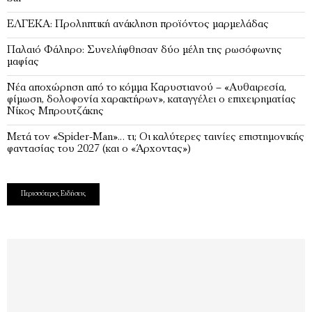
ΕΛΓΕΚΑ: Προληπτική ανάκληση προϊόντος μαρμελάδας
Παλαιό Φάληρο: Συνελήφθησαν δύο μέλη της ρωσόφωνης
μαφίας
Νέα αποχώρηση από το κόμμα Καρυστιανού – «Αυθαιρεσία,
φίμωση, δολοφονία χαρακτήρων», καταγγέλει ο επιχειρηματίας
Νίκος Μπρουτζάκης
Μετά τον «Spider-Man»… τι; Oι καλύτερες ταινίες επιστημονικής
φαντασίας του 2027 (και ο «Άρχοντας»)
Περισσότερες Ειδήσεις