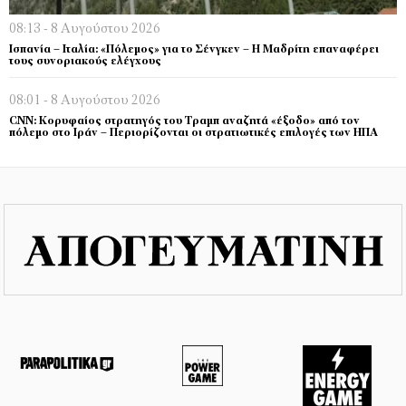
08:13 - 8 Αυγούστου 2026
Ισπανία – Ιταλία: «Πόλεμος» για το Σένγκεν – Η Μαδρίτη επαναφέρει
τους συνοριακούς ελέγχους
08:01 - 8 Αυγούστου 2026
CNN: Κορυφαίος στρατηγός του Τραμπ αναζητά «έξοδο» από τον
πόλεμο στο Ιράν – Περιορίζονται οι στρατιωτικές επιλογές των ΗΠΑ