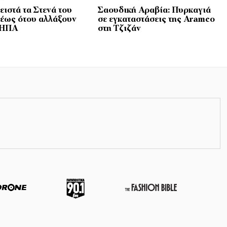
ειστά τα Στενά του
Σαουδική Αραβία: Πυρκαγιά
έως ότου αλλάξουν
σε εγκαταστάσεις της Aramco
 ΗΠΑ
στη Τζιζάν