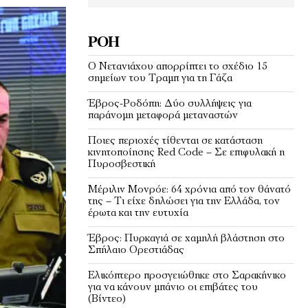
ΡΟΉ
Ο Νετανιάχου απορρίπτει το σχέδιο 15
σημείων του Τραμπ για τη Γάζα
Έβρος-Ροδόπη: Δύο συλλήψεις για
παράνομη μεταφορά μεταναστών
Ποιες περιοχές τίθενται σε κατάσταση
κινητοποίησης Red Code – Σε επιφυλακή η
Πυροσβεστική
Μέριλιν Μονρόε: 64 χρόνια από τον θάνατό
της – Τι είχε δηλώσει για την Ελλάδα, τον
έρωτα και την ευτυχία
Έβρος: Πυρκαγιά σε χαμηλή βλάστηση στο
Σπήλαιο Ορεστιάδας
Ελικόπτερο προσγειώθηκε στο Σαρακήνικο
για να κάνουν μπάνιο οι επιβάτες του
(Bίντεο)