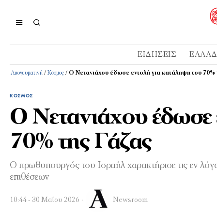
ΕΙΔΉΣΕΙΣ
ΕΛΛΆ
Απογευματινή
/
Κόσμος
/
Ο Νετανιάχου έδωσε εντολή για κατάληψη του 70% 
ΚΌΣΜΟΣ
Ο Νετανιάχου έδωσε 
70% της Γάζας
Ο πρωθυπουργός του Ισραήλ χαρακτήρισε τις εν λόγω
επιθέσεων
10:44 - 30 Μαΐου 2026
Newsroom