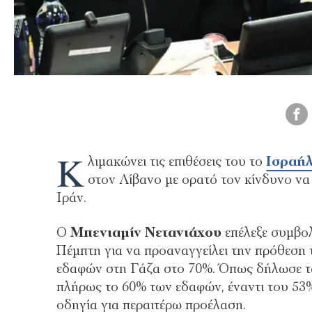
Κ
λιμακώνει τις επιθέσεις του το
Ισραή
στον Λίβανο με ορατό τον κίνδυνο να
Ιράν.
Ο
Μπενιαμίν Νετανιάχου
επέλεξε συμβολ
Πέμπτη για να προαναγγείλει την πρόθεση τ
εδαφών στη Γάζα στο 70%. Όπως δήλωσε τα
πλήρως το 60% των εδαφών, έναντι του 53
οδηγία για περαιτέρω προέλαση.