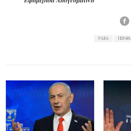
Εφημερίδα Απογευματινή
ΓΑΖΑ
ΙΣΡΑΉ