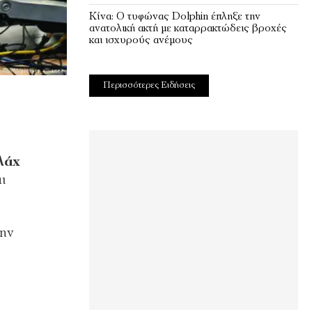
Κίνα: Ο τυφώνας Dolphin έπληξε την
ανατολική ακτή με καταρρακτώδεις βροχές
και ισχυρούς ανέμους
Περισσότερες Ειδήσεις
λάχ
ι
την