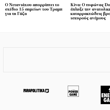
Ο Νετανιάχου απορρίπτει το
Κίνα: Ο τυφώνας Do
σχέδιο 15 σημείων του Τραμπ
έπληξε την ανατολικ
για τη Γάζα
καταρρακτώδεις βρο
ισχυρούς ανέμους