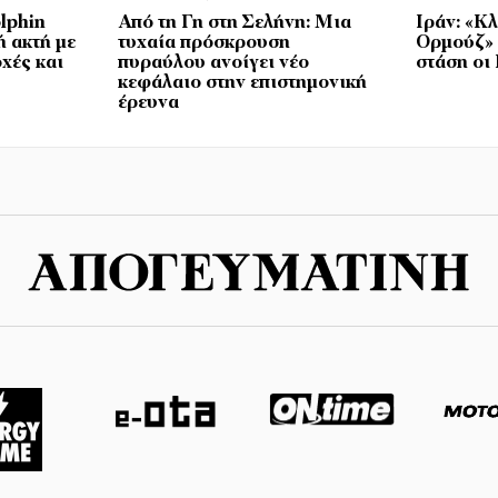
lphin
Από τη Γη στη Σελήνη: Μια
Ιράν: «Κλ
ή ακτή με
τυχαία πρόσκρουση
Ορμούζ» 
χές και
πυραύλου ανοίγει νέο
στάση οι
κεφάλαιο στην επιστημονική
έρευνα