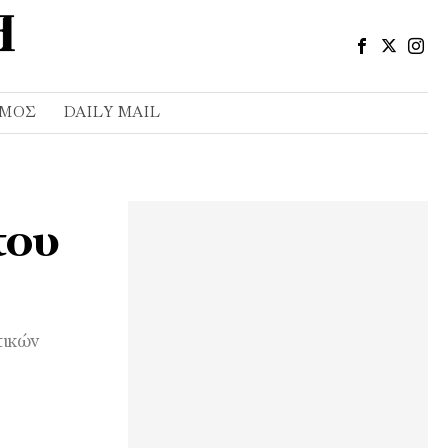
ΣΜΌΣ
DAILY MAIL
του
τικών