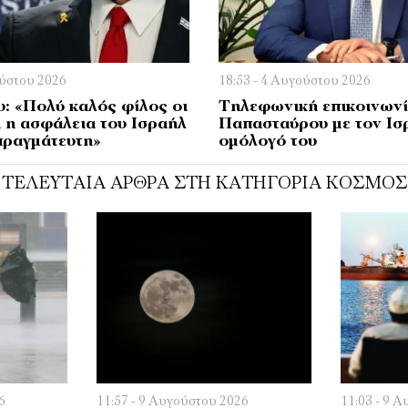
ούστου 2026
18:53 - 4 Αυγούστου 2026
: «Πολύ καλός φίλος οι
Τηλεφωνική επικοινων
 η ασφάλεια του Ισραήλ
Παπασταύρου με τον Ισ
πραγμάτευτη»
ομόλογό του
ΤΕΛΕΥΤΑΊΑ ΆΡΘΡΑ ΣΤΗ ΚΑΤΗΓΟΡΊΑ ΚΌΣΜΟΣ
6
11:57 - 9 Αυγούστου 2026
11:03 - 9 