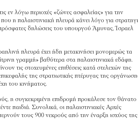
ς εν λόγω περιοχές «ζώνες ασφαλείας» για την
που η παλαιστινιακή πλευρά κάνει λόγο για στρατηγ
ς πρόσφατες δηλώσεις του υπουργού Άμυνας, Ίσραελ
αηλινή πλευρά έχει ήδη μετακινήσει μονομερώς τα
κίτρινη γραμμή» βαθύτερα στα παλαιστινιακά εδάφη.
νουν τις στοχευμένες επιθέσεις κατά στελεχών της
πικεφαλής της στρατιωτικής πτέρυγας της οργάνωση
χη του κινήματος.
ύς, η συγκεκριμένη επιδρομή προκάλεσε τον θάνατο
ντε παιδιά. Συνολικά, οι παλαιστινιακές Αρχές
περνούν τους 900 νεκρούς από την έναρξη ισχύος της