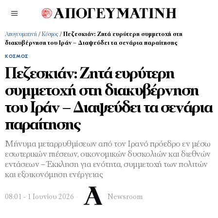
Απογευματινή
/
Κόσμος
/
Πεζεσκιάν: Ζητά ευρύτερη συμμετοχή στη
διακυβέρνηση του Ιράν – Διαψεύδει τα σενάρια παραίτησης
ΚΌΣΜΟΣ
Πεζεσκιάν: Ζητά ευρύτερη
συμμετοχή στη διακυβέρνηση
του Ιράν – Διαψεύδει τα σενάρια
παραίτησης
Μήνυμα μεταρρυθμίσεων από τον Ιρανό πρόεδρο εν μέσω
εσωτερικών πιέσεων, οικονομικών δυσκολιών και διεθνών
εντάσεων – Έκκληση για ενότητα, συμμετοχή των πολιτών
και εξοικονόμηση ενέργειας
08:01 - 1 Ιουνίου 2026
Newsroom