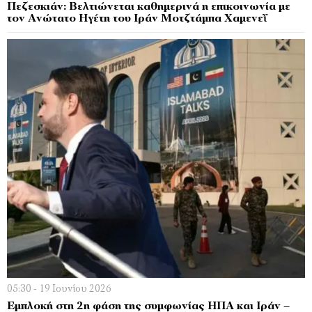
Πεζεσκιάν: Βελτιώνεται καθημερινά η επικοινωνία με
τον Ανώτατο Ηγέτη του Ιράν Μοτζτάμπα Χαμενεΐ
05:30 - 19 Ιουνίου 2026
Εμπλοκή στη 2η φάση της συμφωνίας ΗΠΑ και Ιράν –