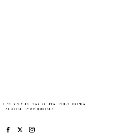
ΌΡΟΙ ΧΡΉΣΗΣ
ΤΑΥΤΌΤΗΤΑ
ΕΠΙΚΟΙΝΩΝΊΑ
ΔΉΛΩΣΗ ΣΥΜΜΌΡΦΩΣΗΣ