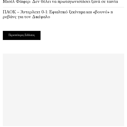
Μισέλ Φάιφερ: Δεν θέλει να πρωταγωνιστήσει ξανά σε ταινία
ΠΑΟΚ – Άντερλεχτ 0-1: Εφιαλτικό ξεκίνημα και «βουνό» η
ρεβάνς για τον Δικέφαλο
Περισσότερες Ειδήσεις