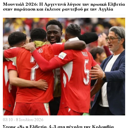
Μουντιάλ 2026: Η Αργεντινή λύγισε την ηρωική Ελβετία
στην παράταση και έκλεισε ραντεβού με την Αγγλία
03:10 - 8 Ιουλίου 2026
Στους «8» η Ελβετία, 4-3 στα πέναλτι την Κολομβία