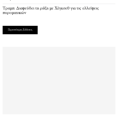
Τραμπ: Διαψεύδει τη ρήξη με Χέγκσεθ για τις ελλείψεις
πυρομαχικών
Περισσότερες Ειδήσεις