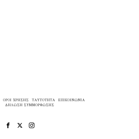
ΌΡΟΙ ΧΡΉΣΗΣ
ΤΑΥΤΌΤΗΤΑ
ΕΠΙΚΟΙΝΩΝΊΑ
ΔΉΛΩΣΗ ΣΥΜΜΌΡΦΩΣΗΣ