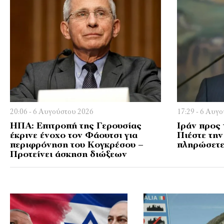
20:06 - 6 Αυγούστου 2026
17:29 - 6 Αυγ
ΗΠΑ: Επιτροπή της Γερουσίας
Ιράν προς 
έκρινε ένοχο τον Φάουτσι για
Πιέστε την
περιφρόνηση του Κογκρέσου –
πληρώσετε
Προτείνει άσκηση διώξεων