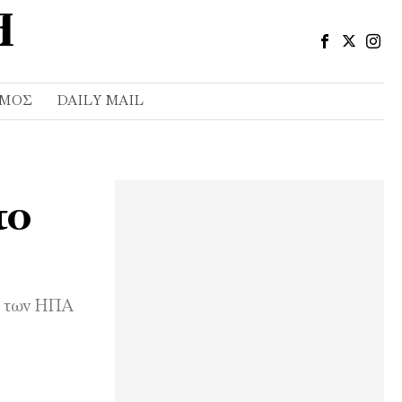
ΣΜΌΣ
DAILY MAIL
το
υς των ΗΠΑ