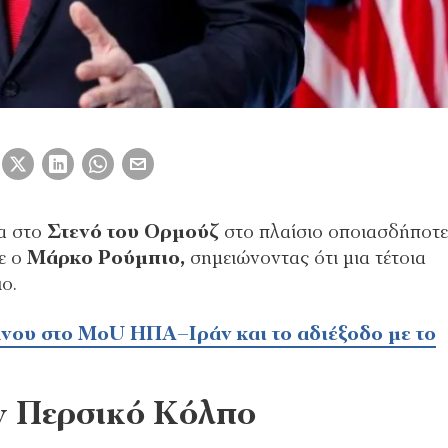
ια στο
Στενό του Ορμούζ
στο πλαίσιο οποιασδήποτ
ε ο
Μάρκο Ρούμπιο,
σημειώνοντας ότι μια τέτοια
ο.
άνου στο MoU ΗΠΑ–Ιράν και το αδιέξοδο με το
ν Περσικό Κόλπο