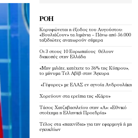
ΡΟΉ
Κορυφώνεται η έξοδος του Αυγούστου:
«Βουλιάζουν» τα λιμάνια – Πάνω από 56.000
ταξιδιώτες αναχωρούν σήμερα
Οι 3 στους 10 Ευρωπαίους θέλουν
διακοπές στην Ελλάδα
«Μην μιλάτε, κατέχετε το 36% της Κύπρου»,
το μήνυμα Τελ Αβίβ στην Άγκυρα
«Γέφυρες» με ΕΛΑΣ εν αγνοία Ανδρουλάκη
Χορεύουν στα ερείπια της «Κάρυ»
Τάσος Χατζηβασιλείου στην «Α»: «Εθνικό
στοίχημα η Ελληνική Προεδρία»
Τέλος στα «παιχνίδια» για την εφαρμογή ή μη
εγκυκλίων