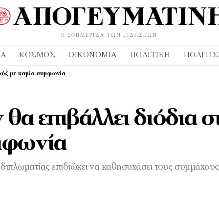
Η ΕΦΗΜΕΡΊΔΑ ΤΩΝ ΕΙΔΉΣΕΩΝ
ΔΑ
ΚΌΣΜΟΣ
ΟΙΚΟΝΟΜΊΑ
ΠΟΛΙΤΙΚΉ
ΠΟΛΙΤΙ
μούζ με καμία συμφωνία
 θα επιβάλλει διόδια σ
μφωνία
ής διπλωματίας επιδιώκει να καθησυχάσει τους συμμάχο