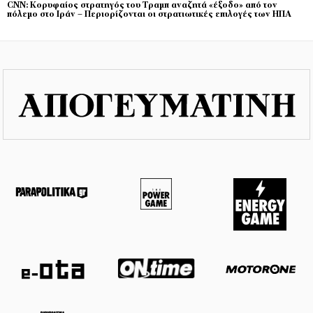
CNN: Κορυφαίος στρατηγός του Τραμπ αναζητά «έξοδο» από τον
πόλεμο στο Ιράν – Περιορίζονται οι στρατιωτικές επιλογές των ΗΠΑ