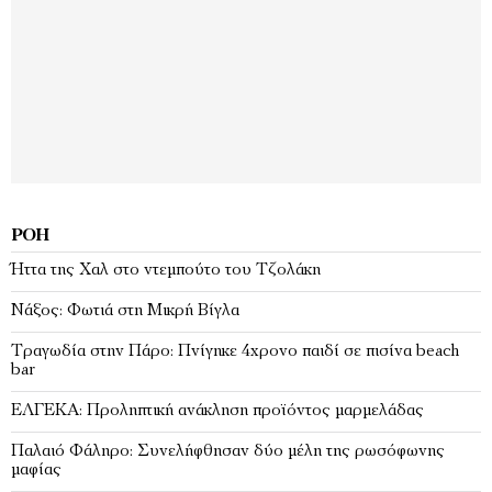
ΡΟΉ
Ήττα της Χαλ στο ντεμπούτο του Τζολάκη
Νάξος: Φωτιά στη Μικρή Βίγλα
Tραγωδία στην Πάρο: Πνίγηκε 4χρονο παιδί σε πισίνα beach
bar
ΕΛΓΕΚΑ: Προληπτική ανάκληση προϊόντος μαρμελάδας
Παλαιό Φάληρο: Συνελήφθησαν δύο μέλη της ρωσόφωνης
μαφίας