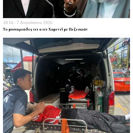
10:16 - 7 Αυγούστου 2026
Το μυστηριώδες τετ α τετ Χαμενεΐ με Πεζεσκιάν