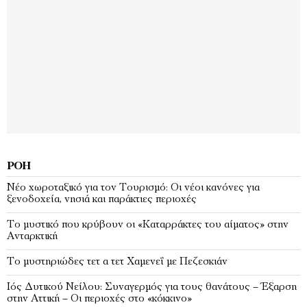
ΡΟΉ
Νέο χωροταξικό για τον Τουρισμό: Οι νέοι κανόνες για
ξενοδοχεία, νησιά και παράκτιες περιοχές
Το μυστικό που κρύβουν οι «Καταρράκτες του αίματος» στην
Ανταρκτική
Το μυστηριώδες τετ α τετ Χαμενεΐ με Πεζεσκιάν
Ιός Δυτικού Νείλου: Συναγερμός για τους θανάτους – Έξαρση
στην Αττική – Οι περιοχές στο «κόκκινο»