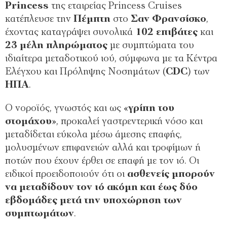
Princess
της εταιρείας Princess Cruises
κατέπλευσε την
Πέμπτη
στο
Σαν Φρανσίσκο
,
έχοντας καταγράψει συνολικά
102 επιβάτες
και
23 μέλη πληρώματος
με συμπτώματα του
ιδιαίτερα μεταδοτικού ιού, σύμφωνα με τα Κέντρα
Ελέγχου και Πρόληψης Νοσημάτων (
CDC
) των
ΗΠΑ
.
Ο νοροϊός, γνωστός και ως «
γρίπη του
στομάχου
», προκαλεί γαστρεντερική νόσο και
μεταδίδεται εύκολα μέσω άμεσης επαφής,
μολυσμένων επιφανειών αλλά και τροφίμων ή
ποτών που έχουν έρθει σε επαφή με τον ιό. Οι
ειδικοί προειδοποιούν ότι οι
ασθενείς μπορούν
να μεταδίδουν τον ιό ακόμη και έως δύο
εβδομάδες μετά την υποχώρηση των
συμπτωμάτων
.