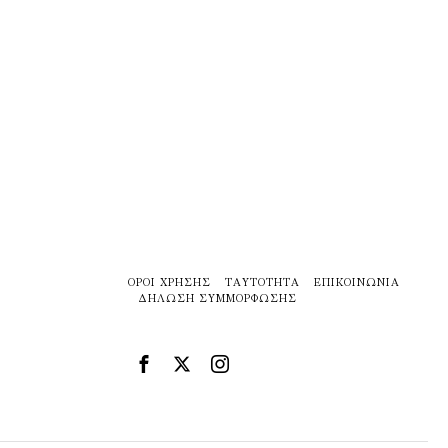
ΌΡΟΙ ΧΡΉΣΗΣ
ΤΑΥΤΌΤΗΤΑ
ΕΠΙΚΟΙΝΩΝΊΑ
ΔΉΛΩΣΗ ΣΥΜΜΌΡΦΩΣΗΣ