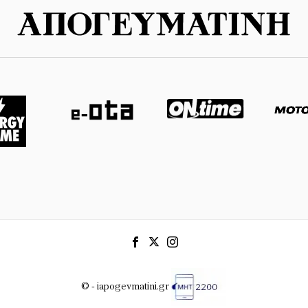
© - iapogevmatini.gr