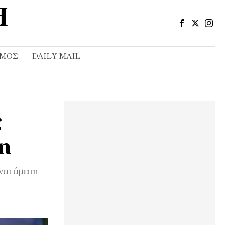
ΣΜΌΣ
DAILY MAIL
ς
η
ναι άμεση