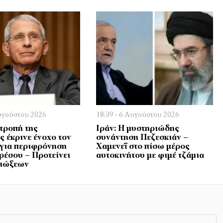
Αυγούστου 2026
18:39 - 6 Αυγούστου 2026
τροπή της
Ιράν: Η μυστηριώδης
ς έκρινε ένοχο τον
συνάντηση Πεζεσκιάν –
για περιφρόνηση
Χαμενεΐ στο πίσω μέρος
ρέσου – Προτείνει
αυτοκινήτου με φιμέ τζάμια
διώξεων