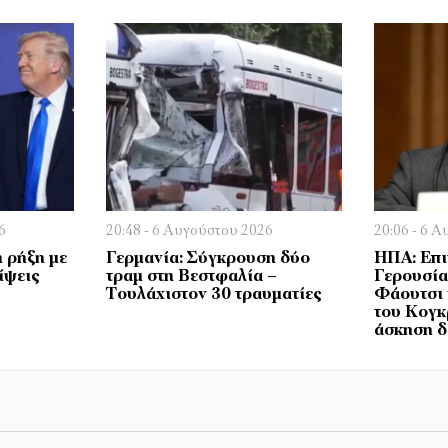
6
20:48 - 6 Αυγούστου 2026
20:06 - 6 
 ρήξη με
Γερμανία: Σύγκρουση δύο
ΗΠΑ: Επι
ίψεις
τραμ στη Βεστφαλία –
Γερουσία
Τουλάχιστον 30 τραυματίες
Φάουτσι 
του Κογκ
άσκηση 