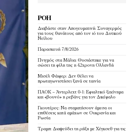
ΡΟΉ
Διαβάστε στην Απογευματινή: Συναγερμός
για τους θανάτους από τον ιό του Δυτικού
Νείλου
Παρασκευή 7/8/2026
Πνιγμός στα Μάλια: Θυσιάστηκε για να
σώσει τη φίλη της η 42χρονη Ολλανδή
Μισέλ Φάιφερ: Δεν θέλει να
πρωταγωνιστήσει ξανά σε ταινία
ΠΑΟΚ – Άντερλεχτ 0-1: Εφιαλτικό ξεκίνημα
και «βουνό» η ρεβάνς για τον Δικέφαλο
Γκουτέρες: Να σταματήσουν άμεσα οι
επιθέσεις κατά αμάχων σε Ουκρανία και
Ρωσία
Τραμπ: Διαψεύδει τη ρήξη με Χέγκσεθ για τις