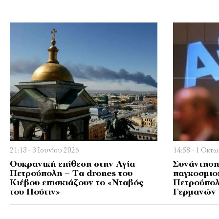
21:13 - 3 Ιουνίου 2026
14:58 - 1 Οκτ
Ουκρανική επίθεση στην Αγία
Συνάντηση 
Πετρούπολη – Τα drones του
παγκοσμιο
Κιέβου επισκιάζουν το «Νταβός
Πετρούπολ
του Πούτιν»
Γερμανών 