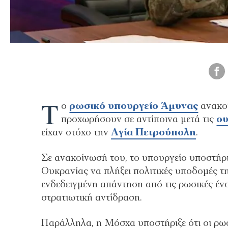
Τ
ο
ρωσικό υπουργείο Άμυνας
ανακοί
προχωρήσουν σε αντίποινα μετά τις
ου
είχαν στόχο την
Αγία Πετρούπολη
.
Σε ανακοίνωσή του, το υπουργείο υποστήριξ
Ουκρανίας να πλήξει πολιτικές υποδομές τ
ενδεδειγμένη απάντηση από τις ρωσικές έν
στρατιωτική αντίδραση.
Παράλληλα, η Μόσχα υποστήριξε ότι οι ρωσ