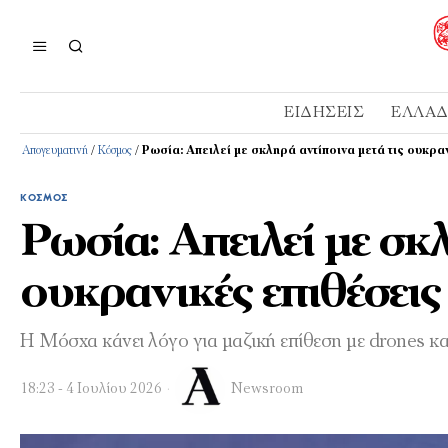
ΕΙΔΉΣΕΙΣ
ΕΛΛΆ
Απογευματινή
/
Κόσμος
/
Ρωσία: Απειλεί με σκληρά αντίποινα μετά τις ουκρ
ΚΌΣΜΟΣ
Ρωσία: Απειλεί με σκ
ουκρανικές επιθέσει
Η Μόσχα κάνει λόγο για μαζική επίθεση με drones κα
18:23 - 4 Ιουλίου 2026
Newsroom