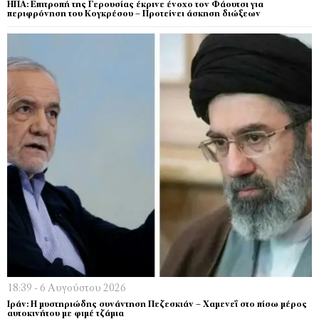
ΗΠΑ: Επιτροπή της Γερουσίας έκρινε ένοχο τον Φάουτσι για
περιφρόνηση του Κογκρέσου – Προτείνει άσκηση διώξεων
18:39 - 6 Αυγούστου 2026
Ιράν: Η μυστηριώδης συνάντηση Πεζεσκιάν – Χαμενεΐ στο πίσω μέρος
αυτοκινήτου με φιμέ τζάμια