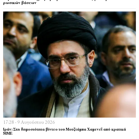
ρωσικών βάσεων
17:28 - 9 Αυγούστου 2026
Ιράν: Στη δημοσιότητα βίντεο του Μοτζτάμπα Χαμενεΐ από κρατικά
ΜΜΕ