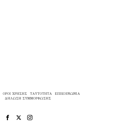
ΌΡΟΙ ΧΡΉΣΗΣ
ΤΑΥΤΌΤΗΤΑ
ΕΠΙΚΟΙΝΩΝΊΑ
ΔΉΛΩΣΗ ΣΥΜΜΌΡΦΩΣΗΣ