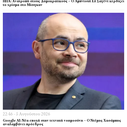
ΗΠΑ: Ανατροπή στους Δημοκρατικούς – Ο Αμπντούλ Ελ Σαγέντ κερδίζει
το χρίσμα στο Μίσιγκαν
22:46 - 5 Αυγούστου 2026
Google AI: Νέα εποχή στην τεχνητή νοημοσύνη – Ο Ντέμης Χασάμπης
αναλαμβάνει πρόεδρος