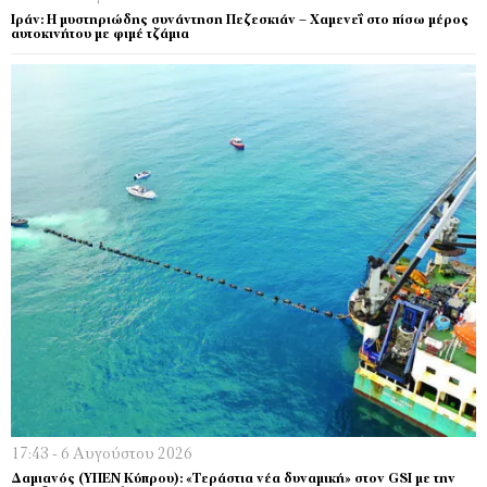
Ιράν: Η μυστηριώδης συνάντηση Πεζεσκιάν – Χαμενεΐ στο πίσω μέρος
αυτοκινήτου με φιμέ τζάμια
17:43 - 6 Αυγούστου 2026
Δαμιανός (ΥΠΕΝ Κύπρου): «Τεράστια νέα δυναμική» στον GSI με την