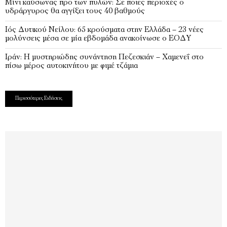
Μίνι καύσωνας προ των πυλών: Σε ποιες περιοχές ο
υδράργυρος θα αγγίξει τους 40 βαθμούς
Ιός Δυτικού Νείλου: 65 κρούσματα στην Ελλάδα – 23 νέες
μολύνσεις μέσα σε μία εβδομάδα ανακοίνωσε ο ΕΟΔΥ
Ιράν: Η μυστηριώδης συνάντηση Πεζεσκιάν – Χαμενεΐ στο
πίσω μέρος αυτοκινήτου με φιμέ τζάμια
Περισσότερες Ειδήσεις