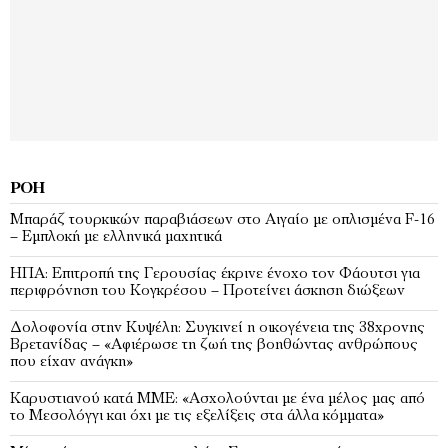
ΡΟΉ
Μπαράζ τουρκικών παραβιάσεων στο Αιγαίο με οπλισμένα F-16
– Εμπλοκή με ελληνικά μαχητικά
ΗΠΑ: Επιτροπή της Γερουσίας έκρινε ένοχο τον Φάουτσι για
περιφρόνηση του Κογκρέσου – Προτείνει άσκηση διώξεων
Δολοφονία στην Κυψέλη: Συγκινεί η οικογένεια της 38χρονης
Βρετανίδας – «Αφιέρωσε τη ζωή της βοηθώντας ανθρώπους
που είχαν ανάγκη»
Καρυστιανού κατά ΜΜΕ: «Ασχολούνται με ένα μέλος μας από
το Μεσολόγγι και όχι με τις εξελίξεις στα άλλα κόμματα»