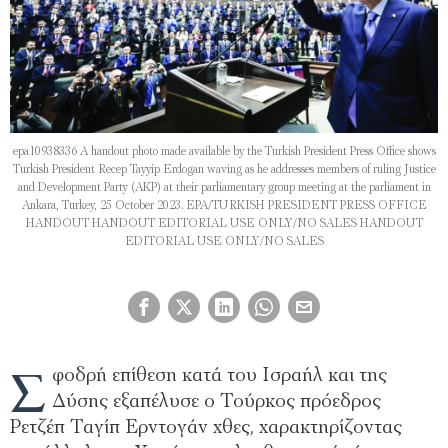
epa10938336 A handout photo made available by the Turkish President Press Office shows
Turkish President Recep Tayyip Erdogan waving as he addresses members of ruling Justice
and Development Party (AKP) at their parliamentary group meeting at the parliament in
Ankara, Turkey, 25 October 2023. EPA/TURKISH PRESIDENT PRESS OFFICE
HANDOUT HANDOUT EDITORIAL USE ONLY/NO SALES HANDOUT
EDITORIAL USE ONLY/NO SALES
Σ
φοδρή επίθεση κατά του Ισραήλ και της
Δύσης εξαπέλυσε ο Τούρκος πρόεδρος
Ρετζέπ Ταγίπ Ερντογάν χθες, χαρακτηρίζοντας