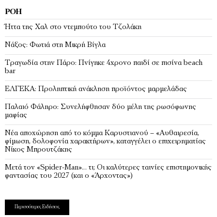
ΡΟΉ
Ήττα της Χαλ στο ντεμπούτο του Τζολάκη
Νάξος: Φωτιά στη Μικρή Βίγλα
Tραγωδία στην Πάρο: Πνίγηκε 4χρονο παιδί σε πισίνα beach
bar
ΕΛΓΕΚΑ: Προληπτική ανάκληση προϊόντος μαρμελάδας
Παλαιό Φάληρο: Συνελήφθησαν δύο μέλη της ρωσόφωνης
μαφίας
Νέα αποχώρηση από το κόμμα Καρυστιανού – «Αυθαιρεσία,
φίμωση, δολοφονία χαρακτήρων», καταγγέλει ο επιχειρηματίας
Νίκος Μπρουτζάκης
Μετά τον «Spider-Man»… τι; Oι καλύτερες ταινίες επιστημονικής
φαντασίας του 2027 (και ο «Άρχοντας»)
Περισσότερες Ειδήσεις