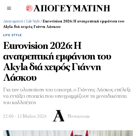
Απογευματινή
/
Life Style
/
Eurovision 2026: Η ανατρεπτική εμφάνιση του
Αkyla διά χειρός Γιάννη Λάσκου
LIFE STYLE
Eurovision 2026: Η
ανατρεπτική εμφάνιση του
Αkyla διά χειρός Γιάννη
Λάσκου
Για την υλοποίηση του concept, ο Γιάννης Λάσκος επέλεξε
να εντάξει στοιχεία που υπογραμμίζουν τη μοναδικότητα
του καλλιτέχνη
22:00 - 15 Μαΐου 2026
Newsroom