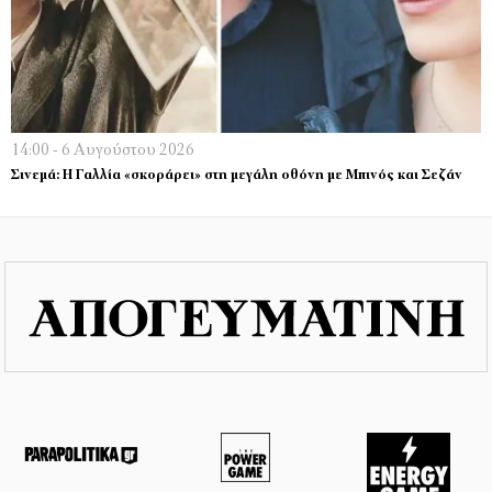
14:00 - 6 Αυγούστου 2026
Σινεμά: Η Γαλλία «σκοράρει» στη μεγάλη οθόνη με Μπινός και Σεζάν