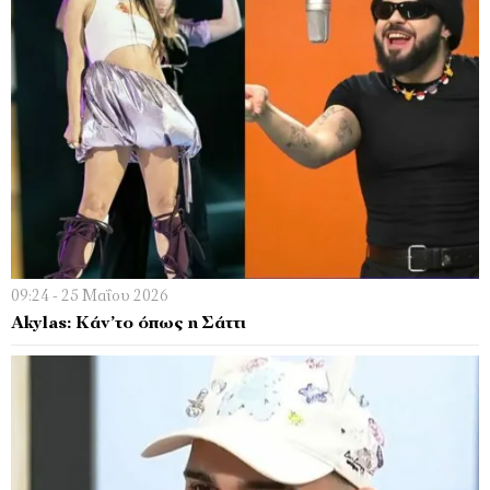
09:24 - 25 Μαΐου 2026
Akylas: Κάν’το όπως η Σάττι