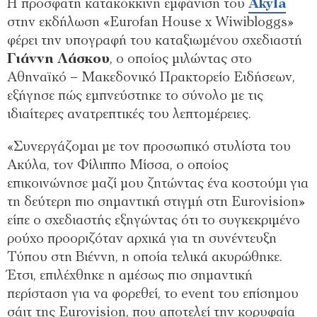
Η πρόσφατη κατακόκκινη εμφάνιση του
Αkyla
στην εκδήλωση «Eurofan House x Wiwibloggs»
φέρει την υπογραφή του καταξιωμένου σχεδιαστή
Γιάννη Λάσκου
, ο οποίος μιλώντας στο
Αθηναϊκό – Μακεδονικό Πρακτορείο Ειδήσεων,
εξήγησε πώς εμπνεύστηκε το σύνολο με τις
ιδιαίτερες ανατρεπτικές του λεπτομέρειες.
«Συνεργάζομαι με τον προσωπικό στυλίστα του
Ακύλα, τον Φίλιππο Μίσσα, ο οποίος
επικοινώνησε μαζί μου ζητώντας ένα κοστούμι για
τη δεύτερη πιο σημαντική στιγμή στη Eurovision»
είπε ο σχεδιαστής εξηγώντας ότι το συγκεκριμένο
ρούχο προοριζόταν αρχικά για τη συνέντευξη
Τύπου στη Βιέννη, η οποία τελικά ακυρώθηκε.
Έτσι, επιλέχθηκε η αμέσως πιο σημαντική
περίσταση για να φορεθεί, το event του επίσημου
σάιτ της Eurovision, που αποτελεί την κορυφαία