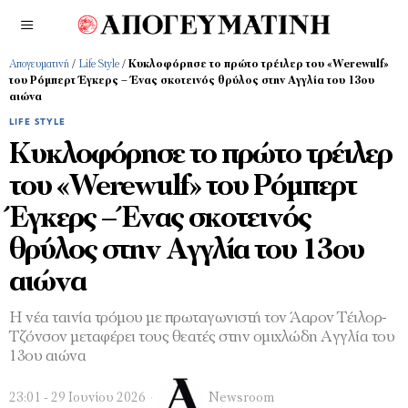
Απογευματινή
/
Life Style
/
Κυκλοφόρησε το πρώτο τρέιλερ του «Werewulf»
του Ρόμπερτ Έγκερς – Ένας σκοτεινός θρύλος στην Αγγλία του 13ου
αιώνα
LIFE STYLE
Κυκλοφόρησε το πρώτο τρέιλερ
του «Werewulf» του Ρόμπερτ
Έγκερς – Ένας σκοτεινός
θρύλος στην Αγγλία του 13ου
αιώνα
Η νέα ταινία τρόμου με πρωταγωνιστή τον Άαρον Τέιλορ-
Τζόνσον μεταφέρει τους θεατές στην ομιχλώδη Αγγλία του
13ου αιώνα
23:01 - 29 Ιουνίου 2026
Newsroom