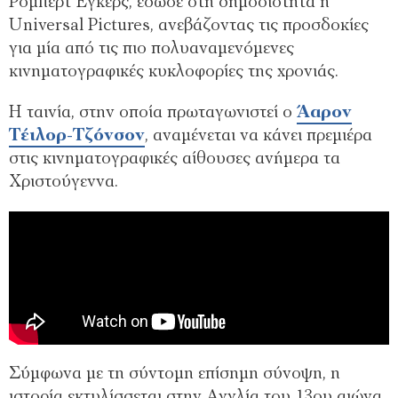
Ρόμπερτ Έγκερς, έδωσε στη δημοσιότητα η
Universal Pictures, ανεβάζοντας τις προσδοκίες
για μία από τις πιο πολυαναμενόμενες
κινηματογραφικές κυκλοφορίες της χρονιάς.
Η ταινία, στην οποία πρωταγωνιστεί ο
Άαρον
Τέιλορ-Τζόνσον
, αναμένεται να κάνει πρεμιέρα
στις κινηματογραφικές αίθουσες ανήμερα τα
Χριστούγεννα.
Σύμφωνα με τη σύντομη επίσημη σύνοψη, η
ιστορία εκτυλίσσεται στην Αγγλία του 13ου αιώνα,