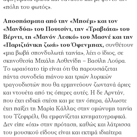
«πόλη του φωτός».
Αποσπάσματα από την «Μποέμ» και τον
«Μανδύα» του Πουτσίνι, την «Τραβιάτα» του
Βέρντι, τη «Μανόν Λεσκό» του Μασνέ και την
«Παριζιάνικη ζωή» του Όφενμπαχ,
συνθέτουν
«μια βωβή σπονδυλωτή ταινία», λέει ο ίδιος, σε
σκηνοθεσία Μιχάλη Ασθενίδη – Βασίλη Λούρα.
Το ωραιότατο tip είναι ότι θα παρουσιάζεται
πάντα συνοδεία πιάνου και τριών λυρικών
τραγουδιστών που θα ερμηνεύουν ζωντανά άριες
και ντουέτα από τις όπερες αυτές. Η δε Αρντάν,
που έχει ειδική σχέση και με την όπερα, άλλωστε
έχει παίξει τη Μαρία Κάλλας στην ομώνυμη ταινία
του Τζεφιρέλι, θα εμφανίζεται κινηματογραφικά.
Δεν είπε «όχι» στην πρόταση, καθώς και λάτρισσα
του μουσικού είδους είναι και εκτιμά ιδιαίτερα