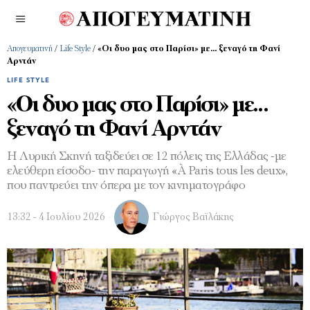
Απογευματινή
/
Life Style
/
«Οι δυο μας στο Παρίσι» με… ξεναγό τη Φανί
Αρντάν
LIFE STYLE
«Οι δυο μας στο Παρίσι» με…
ξεναγό τη Φανί Αρντάν
Η Λυρική Σκηνή ταξιδεύει σε 12 πόλεις της Ελλάδας -με
ελεύθερη είσοδο- την παραγωγή «À Paris tous les deux»,
που παντρεύει την όπερα με τον κινηματογράφο
13:32 - 4 Ιουλίου 2026
Γιώργος Βαϊλάκης