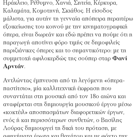
Ηράκλειο, Ρέθυμνο, Χανιά, Σητεία, Κέρκυρα,
Καλαμάτα, Κομοτηνή, Σκιάθος. Η είσοδος
μάλιστα, για αυτήν τη γενναία απόπειρα περαιτέρω
εξοικείωσης του κοινού με την κινηματογραφική
όπερα, είναι δωρεάν και εδώ πρέπει να πούμε ότι η
παραγωγή αποτίνει φόρο τιμής σε δημοφιλείς
παριζιάνικες όπερες και το σημαντικότερο: με τη
συμμετοχή αφιλοκερδώς της σούπερ σταρ
Φανί
Αρντάν
.
Αντλώντας έμπνευση από τη λεγόμενη «όπερα-
παστίτσιο», μία καλλιτεχνική έκφραση που
συναντάται στη μουσική από τον 18ο αιώνα και
αναφέρεται στη δημιουργία μουσικού έργου μέσω
«κοκτέιλ» αποσπασμάτων διαφορετικών έργων,
ενός ή και περισσότερων συνθετών, ο Βασίλης
Λούρας δημιουργεί τη δική του πρόταση, με
αφηγήματα έρωτα και θανάτου και με φόντο την