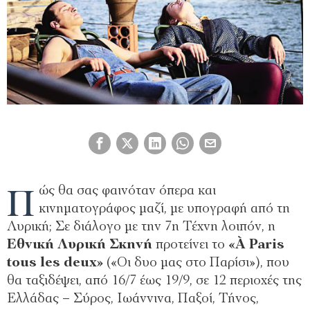
Π
ώς θα σας φαινόταν όπερα και
κινηματογράφος μαζί, με υπογραφή από τη
Λυρική; Σε διάλογο με την 7η Τέχνη λοιπόν, η
Εθνική Λυρική Σκηνή
προτείνει το
«À Paris
tous les deux»
(«Οι δυο μας στο Παρίσι»), που
θα ταξιδέψει, από 16/7 έως 19/9, σε 12 περιοχές της
Ελλάδας – Σύρος, Ιωάννινα, Παξοί, Τήνος,