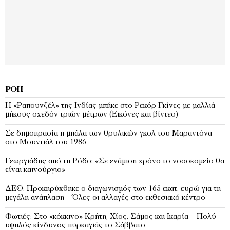
ΡΟΉ
Η «Ραπουνζέλ» της Ινδίας μπήκε στο Ρεκόρ Γκίνες με μαλλιά
μήκους σχεδόν τριών μέτρων (Εικόνες και βίντεο)
Σε δημοπρασία η μπάλα των θρυλικών γκολ του Μαραντόνα
στο Μουντιάλ του 1986
Γεωργιάδης από τη Ρόδο: «Σε ενάμιση χρόνο το νοσοκομείο θα
είναι καινούργιο»
ΔΕΘ: Προκηρύχθηκε ο διαγωνισμός των 165 εκατ. ευρώ για τη
μεγάλη ανάπλαση – Όλες οι αλλαγές στο εκθεσιακό κέντρο
Φωτιές: Στο «κόκκινο» Κρήτη, Χίος, Σάμος και Ικαρία – Πολύ
υψηλός κίνδυνος πυρκαγιάς το Σάββατο