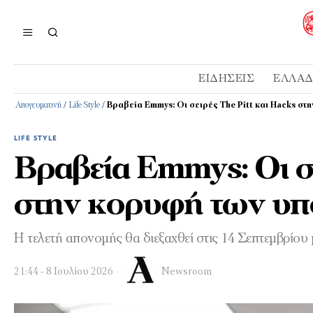
ΕΙΔΉΣΕΙΣ
ΕΛΛΆ
Απογευματινή
/
Life Style
/
Βραβεία Emmys: Οι σειρές The Pitt και Hacks σ
LIFE STYLE
Βραβεία Emmys: Οι σε
στην κορυφή των υ
Η τελετή απονομής θα διεξαχθεί στις 14 Σεπτεμβρίου
21:44 - 8 Ιουλίου 2026
Newsroom