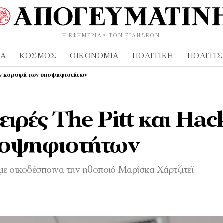
Η ΕΦΗΜΕΡΊΔΑ ΤΩΝ ΕΙΔΉΣΕΩΝ
ΔΑ
ΚΌΣΜΟΣ
ΟΙΚΟΝΟΜΊΑ
ΠΟΛΙΤΙΚΉ
ΠΟΛΙΤΙ
την κορυφή των υποψηφιοτήτων
ιρές The Pitt και Hac
ποψηφιοτήτων
 με οικοδέσποινα την ηθοποιό Μαρίσκα Χάρτζιτεϊ