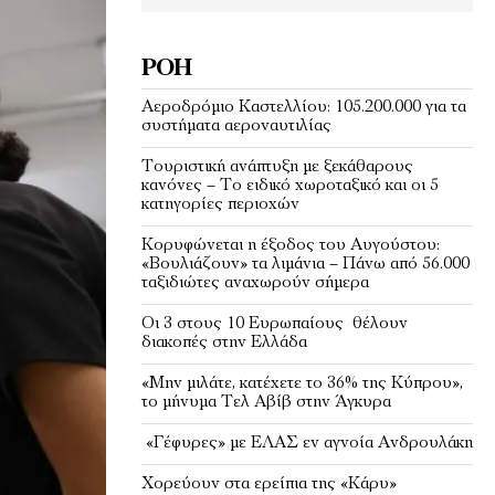
ΡΟΉ
Αεροδρόμιο Καστελλίου: 105.200.000 για τα
συστήματα αεροναυτιλίας
Τουριστική ανάπτυξη με ξεκάθαρους
κανόνες – Το ειδικό χωροταξικό και οι 5
κατηγορίες περιοχών
Κορυφώνεται η έξοδος του Αυγούστου:
«Βουλιάζουν» τα λιμάνια – Πάνω από 56.000
ταξιδιώτες αναχωρούν σήμερα
Οι 3 στους 10 Ευρωπαίους θέλουν
διακοπές στην Ελλάδα
«Μην μιλάτε, κατέχετε το 36% της Κύπρου»,
το μήνυμα Τελ Αβίβ στην Άγκυρα
«Γέφυρες» με ΕΛΑΣ εν αγνοία Ανδρουλάκη
Χορεύουν στα ερείπια της «Κάρυ»