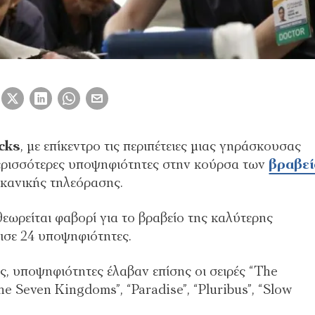
cks
, με επίκεντρο τις περιπέτειες μιας γηράσκουσας
ερισσότερες υποψηφιότητες στην κούρσα των
βραβε
ικανικής τηλεόρασης.
θεωρείται φαβορί για το βραβείο της καλύτερης
ισε 24 υποψηφιότητες.
ς, υποψηφιότητες έλαβαν επίσης οι σειρές “The
he Seven Kingdoms”, “Paradise”, “Pluribus”, “Slow