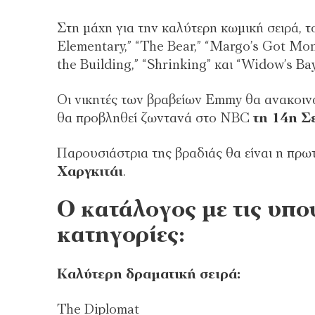
Στη μάχη για την καλύτερη κωμική σειρά, το
Elementary,” “The Bear,” “Margo’s Got Mon
the ⁠Building,” “Shrinking” και “Widow’s ⁠Bay
Οι νικητές των βραβείων Emmy θα ανακοι
θα προβληθεί ζωντανά στο NBC
τη 14η Σ
Παρουσιάστρια της βραδιάς θα είναι η πρ
Χαργκιτάι
.
O κατάλογος με τις υπο
κατηγορίες:
Καλύτερη δραματική σειρά:
The Diplomat