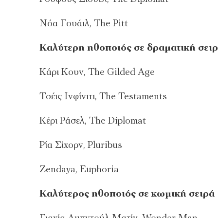
Νόα Γουάιλ, The Pitt
Καλύτερη ηθοποιός σε δραματική σειρ
Κάρι Κουν, The Gilded Age
Τσέις Ινφίνιτι, The Testaments
Κέρι Ράσελ, The Diplomat
Ρία Σίχορν, Pluribus
Zendaya, Euphoria
Καλύτερος ηθοποιός σε κωμική σειρά