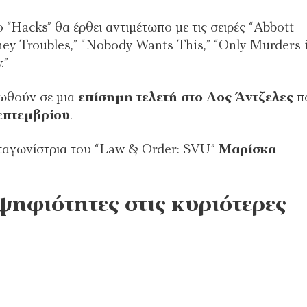
 “Hacks” θα έρθει αντιμέτωπο με τις σειρές “Abbott
ey ⁠Troubles,” “Nobody Wants This,” “Only Murders 
.”
νωθούν σε μια
επίσημη τελετή στο Λος Άντζελες
π
επτεμβρίου
.
ωταγωνίστρια του “Law & Order: SVU”
Μαρίσκα
ψηφιότητες στις κυριότερες