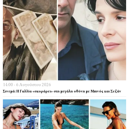
14:00 - 6 Αυγούστου 2026
Σινεμά: Η Γαλλία «σκοράρει» στη μεγάλη οθόνη με Μπινός και Σεζάν