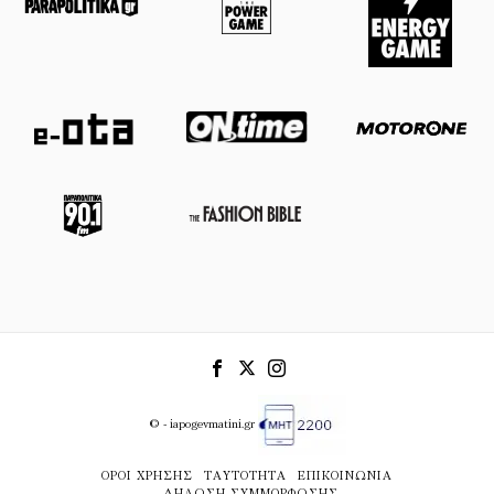
© - iapogevmatini.gr
ΌΡΟΙ ΧΡΉΣΗΣ
ΤΑΥΤΌΤΗΤΑ
ΕΠΙΚΟΙΝΩΝΊΑ