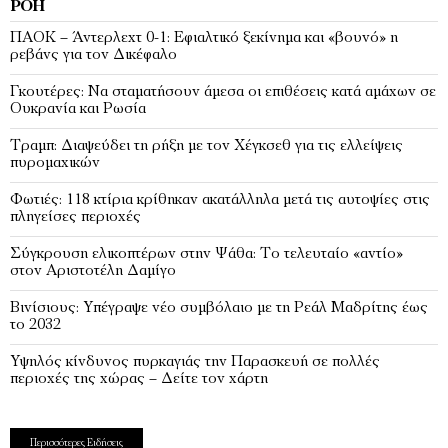
ΡΟΉ
ΠΑΟΚ – Άντερλεχτ 0-1: Εφιαλτικό ξεκίνημα και «βουνό» η
ρεβάνς για τον Δικέφαλο
Γκουτέρες: Να σταματήσουν άμεσα οι επιθέσεις κατά αμάχων σε
Ουκρανία και Ρωσία
Τραμπ: Διαψεύδει τη ρήξη με τον Χέγκσεθ για τις ελλείψεις
πυρομαχικών
Φωτιές: 118 κτίρια κρίθηκαν ακατάλληλα μετά τις αυτοψίες στις
πληγείσες περιοχές
Σύγκρουση ελικοπτέρων στην Ψάθα: Tο τελευταίο «αντίο»
στον Αριστοτέλη Δαμίγο
Βινίσιους: Υπέγραψε νέο συμβόλαιο με τη Ρεάλ Μαδρίτης έως
το 2032
Υψηλός κίνδυνος πυρκαγιάς την Παρασκευή σε πολλές
περιοχές της χώρας – Δείτε τον χάρτη
Περισσότερες Ειδήσεις