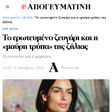
Απογευματινή
/
Life Style
/
To ερωτευμένο ζευγάρι και η «μαύρη τρύπα» της
ζήλιας
LIFE STYLE
To ερωτευμένο ζευγάρι και η
«μαύρη τρύπα» της ζήλιας
Η συναυλία και η καμπάνα
15:23 - 6 Οκτωβρίου 2023
Newsroom