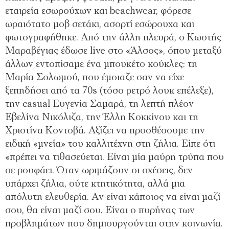
εταιρεία εσωρούχων και beachwear, φόρεσε
ωραιότατο μοβ σετάκι, ασορτί εσώρουχα και
φωτογραφήθηκε. Από την άλλη πλευρά, ο Κωστής
Μαραβέγιας έδωσε live στο «Άλσος», όπου μεταξύ
άλλων εντοπίσαμε ένα μπουκέτο κούκλες: τη
Μαρία Σολωμού, που έμοιαζε σαν να είχε
ξεπηδήσει από τα 70s (τόσο ρετρό λουκ επέλεξε),
την casual Ευγενία Σαμαρά, τη λεπτή πλέον
Εβελίνα Νικόλιζα, την Έλλη Κοκκίνου και τη
Χριστίνα Κοντοβά. Aξίζει να προσθέσουμε την
ειδική «μνεία» του καλλιτέχνη στη ζήλια. Είπε ότι
«πρέπει να τιθασεύεται. Είναι μία μαύρη τρύπα που
σε ρουφάει. Όταν ωριμάζουν οι σχέσεις, δεν
υπάρχει ζήλια, ούτε κτητικότητα, αλλά μια
απόλυτη ελευθερία. Αν είναι κάποιος να είναι μαζί
σου, θα είναι μαζί σου. Είναι ο πυρήνας των
προβλημάτων που δημιουργούνται στην κοινωνία.