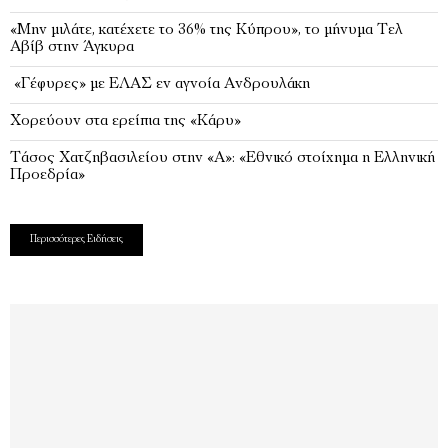
«Μην μιλάτε, κατέχετε το 36% της Κύπρου», το μήνυμα Τελ
Αβίβ στην Άγκυρα
«Γέφυρες» με ΕΛΑΣ εν αγνοία Ανδρουλάκη
Χορεύουν στα ερείπια της «Κάρυ»
Τάσος Χατζηβασιλείου στην «Α»: «Εθνικό στοίχημα η Ελληνική
Προεδρία»
Περισσότερες Ειδήσεις