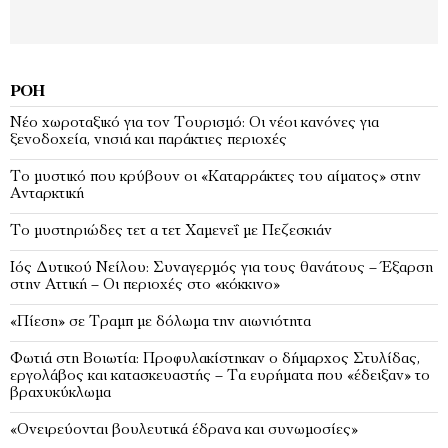
ΡΟΉ
Νέο χωροταξικό για τον Τουρισμό: Οι νέοι κανόνες για
ξενοδοχεία, νησιά και παράκτιες περιοχές
Το μυστικό που κρύβουν οι «Καταρράκτες του αίματος» στην
Ανταρκτική
Το μυστηριώδες τετ α τετ Χαμενεΐ με Πεζεσκιάν
Ιός Δυτικού Νείλου: Συναγερμός για τους θανάτους – Έξαρση
στην Αττική – Οι περιοχές στο «κόκκινο»
«Πίεση» σε Τραμπ με δόλωμα την αιωνιότητα
Φωτιά στη Βοιωτία: Προφυλακίστηκαν ο δήμαρχος Στυλίδας,
εργολάβος και κατασκευαστής – Τα ευρήματα που «έδειξαν» το
βραχυκύκλωμα
«Ονειρεύονται βουλευτικά έδρανα και συνωμοσίες»