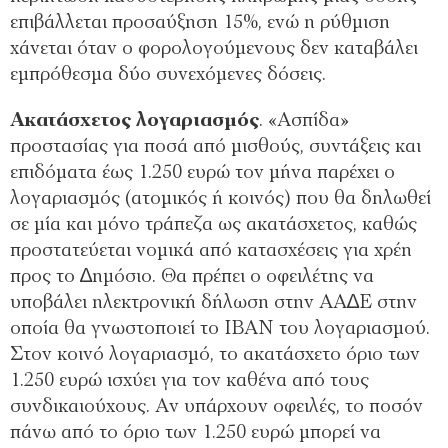
επιβάλλεται προσαύξηση 15%, ενώ η ρύθµιση
χάνεται όταν ο φορολογούµενους δεν καταβάλει
εµπρόθεσµα δύο συνεχόµενες δόσεις.
Ακατάσχετος λογαριασµός
. «Ασπίδα»
προστασίας για ποσά από µισθούς, συντάξεις και
επιδόµατα έως 1.250 ευρώ τον µήνα παρέχει ο
λογαριασµός (ατοµικός ή κοινός) που θα δηλωθεί
σε µία και µόνο τράπεζα ως ακατάσχετος, καθώς
προστατεύεται νοµικά από κατασχέσεις για χρέη
προς το ∆ηµόσιο. Θα πρέπει ο οφειλέτης να
υποβάλει ηλεκτρονική δήλωση στην ΑΑ∆Ε στην
οποία θα γνωστοποιεί το IBAN του λογαριασµού.
Στον κοινό λογαριασµό, το ακατάσχετο όριο των
1.250 ευρώ ισχύει για τον καθένα από τους
συνδικαιούχους. Αν υπάρχουν οφειλές, το ποσόν
πάνω από το όριο των 1.250 ευρώ µπορεί να