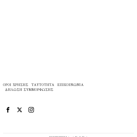
ΌΡΟΙ ΧΡΉΣΗΣ
ΤΑΥΤΌΤΗΤΑ
ΕΠΙΚΟΙΝΩΝΊΑ
ΔΉΛΩΣΗ ΣΥΜΜΌΡΦΩΣΗΣ