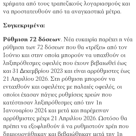
χρήµατα από τους τραπεζικούς λογαριασµούς και
να προστατευθούν από τα αναγκαστικά µέτρα.
Συγκεκριµένα:
Ρύθµιση 72 δόσεων
. Νέα ευκαιρία παρέχει η νέα
ρύθµιση των 72 δόσεων που θα «τρέξει» από τον
Ιούνιο και στην οποία µπορούν να υπαχθούν οι
ληξιπρόθεσµες οφειλές που έχουν βεβαιωθεί έως
και 31 ∆εκεµβρίου 2023 και είναι αρρύθµιστες έως
21 Απριλίου 2026. Στη ρύθµιση µπορούν να
ενταχθούν και οφειλέτες µε παλαιές οφειλές, οι
οποίοι έχασαν πάγιες ρυθµίσεις χρεών που
κατέστησαν ληξιπρόθεσµες από την 1η
Ιανουαρίου 2024 και µετά και παρέµειναν
αρρύθµιστες µέχρι 21 Απριλίου 2026. Ωστόσο θα
πρέπει να εξοφληθούν ή να ρυθµιστούν χρέη που
δηµιουργήθηκαν και βεβαιώθηκαν µετά την 1η