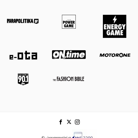
© - iapogevmatini.gr