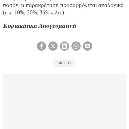
ποσόν, η παρακράτηση προσαρµόζεται αναλογικά
(π.χ. 10%, 20%, 35% κ.λπ.).
Κυριακάτικη Απογευματινή
ΕΦΟΡΊΑ