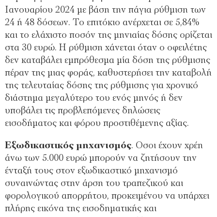
Ιανουαρίου 2024 µε βάση την πάγια ρύθµιση των
24 ή 48 δόσεων. Το επιτόκιο ανέρχεται σε 5,84%
και το ελάχιστο ποσόν της µηνιαίας δόσης ορίζεται
στα 30 ευρώ. Η ρύθµιση χάνεται όταν ο οφειλέτης
δεν καταβάλει εµπρόθεσµα µία δόση της ρύθµισης
πέραν της µιας φοράς, καθυστερήσει την καταβολή
της τελευταίας δόσης της ρύθµισης για χρονικό
διάστηµα µεγαλύτερο του ενός µηνός ή δεν
υποβάλει τις προβλεπόµενες δηλώσεις
εισοδήµατος και φόρου προστιθέµενης αξίας.
Εξωδικαστικός µηχανισµός
. Οσοι έχουν χρέη
άνω των 5.000 ευρώ µπορούν να ζητήσουν την
ένταξή τους στον εξωδικαστικό µηχανισµό
συναινώντας στην άρση του τραπεζικού και
φορολογικού απορρήτου, προκειµένου να υπάρχει
πλήρης εικόνα της εισοδηµατικής και