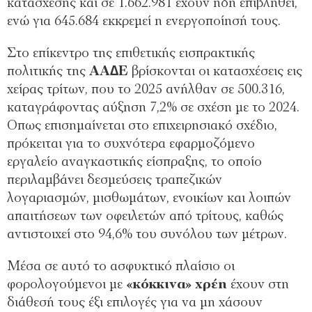
κατάσχεσης και σε 1.662.981 έχουν ήδη επιβληθεί,
ενώ για 645.684 εκκρεµεί η ενεργοποίησή τους.
Στο επίκεντρο της επιθετικής εισπρακτικής
πολιτικής της
ΑΑ∆Ε
βρίσκονται οι κατασχέσεις εις
χείρας τρίτων, που το 2025 ανήλθαν σε 500.316,
καταγράφοντας αύξηση 7,2% σε σχέση µε το 2024.
Οπως επισηµαίνεται στο επιχειρησιακό σχέδιο,
πρόκειται για το συχνότερα εφαρµοζόµενο
εργαλείο αναγκαστικής είσπραξης, το οποίο
περιλαµβάνει δεσµεύσεις τραπεζικών
λογαριασµών, µισθωµάτων, ενοικίων και λοιπών
απαιτήσεων των οφειλετών από τρίτους, καθώς
αντιστοιχεί στο 94,6% του συνόλου των µέτρων.
Μέσα σε αυτό το ασφυκτικό πλαίσιο οι
φορολογούµενοι µε
«κόκκινα» χρέη
έχουν στη
διάθεσή τους έξι επιλογές για να µη χάσουν