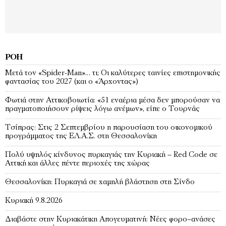
ΡΟΉ
Μετά τον «Spider-Man»… τι; Oι καλύτερες ταινίες επιστημονικής
φαντασίας του 2027 (και ο «Άρχοντας»)
Φωτιά στην Αττικοβοιωτία: «51 εναέρια μέσα δεν μπορούσαν να
πραγματοποιήσουν ρίψεις λόγω ανέμων», είπε ο Τουρνάς
Τσίπρας: Στις 2 Σεπτεμβρίου η παρουσίαση του οικονομικού
προγράμματος της ΕΛ.Α.Σ. στη Θεσσαλονίκη
Πολύ υψηλός κίνδυνος πυρκαγιάς την Κυριακή – Red Code σε
Αττική και άλλες πέντε περιοχές της χώρας
Θεσσαλονίκη: Πυρκαγιά σε χαμηλή βλάστηση στη Σίνδο
Κυριακή 9.8.2026
Διαβάστε στην Κυριακάτικη Απογευματινή: Νέες φορο–ανάσες