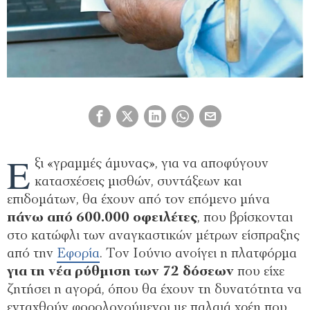
Ε
ξι «γραµµές άµυνας», για να αποφύγουν
κατασχέσεις µισθών, συντάξεων και
επιδοµάτων, θα έχουν από τον επόµενο µήνα
πάνω από 600.000 οφειλέτες
, που βρίσκονται
στο κατώφλι των αναγκαστικών µέτρων είσπραξης
από την
Εφορία
. Τον Ιούνιο ανοίγει η πλατφόρµα
για τη νέα ρύθµιση των 72 δόσεων
που είχε
ζητήσει η αγορά, όπου θα έχουν τη δυνατότητα να
ενταχθούν φορολογούµενοι µε παλαιά χρέη που