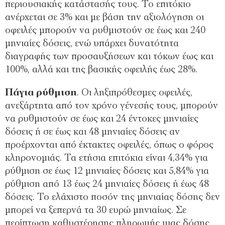
περιουσιακής κατάστασής τους. Το επιτόκιο
ανέρχεται σε 3% και µε βάση την αξιολόγηση οι
οφειλές µπορούν να ρυθµιστούν σε έως και 240
µηνιαίες δόσεις, ενώ υπάρχει δυνατότητα
διαγραφής των προσαυξήσεων και τόκων έως και
100%, αλλά και της βασικής οφειλής έως 28%.
Πάγια ρύθµιση
. Οι ληξιπρόθεσµες οφειλές,
ανεξάρτητα από τον χρόνο γένεσής τους, µπορούν
να ρυθµιστούν σε έως και 24 έντοκες µηνιαίες
δόσεις ή σε έως και 48 µηνιαίες δόσεις αν
προέρχονται από έκτακτες οφειλές, όπως ο φόρος
κληρονοµιάς. Τα ετήσια επιτόκια είναι 4,34% για
ρύθµιση σε έως 12 µηνιαίες δόσεις και 5,84% για
ρύθµιση από 13 έως 24 µηνιαίες δόσεις ή έως 48
δόσεις. Το ελάχιστο ποσόν της µηνιαίας δόσης δεν
µπορεί να ξεπερνά τα 30 ευρώ µηνιαίως. Σε
περίπτωση καθυστέρησης πληρωµής µιας δόσης