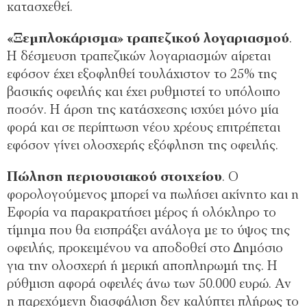
κατασχεθεί.
«Ξεµπλοκάρισµα» τραπεζικού λογαριασµού
.
Η δέσµευση τραπεζικών λογαριασµών αίρεται
εφόσον έχει εξοφληθεί τουλάχιστον το 25% της
βασικής οφειλής και έχει ρυθµιστεί το υπόλοιπο
ποσόν. Η άρση της κατάσχεσης ισχύει µόνο µία
φορά και σε περίπτωση νέου χρέους επιτρέπεται
εφόσον γίνει ολοσχερής εξόφληση της οφειλής.
Πώληση περιουσιακού στοιχείου
. Ο
φορολογούµενος µπορεί να πωλήσει ακίνητο και η
Εφορία να παρακρατήσει µέρος ή ολόκληρο το
τίµηµα που θα εισπράξει ανάλογα µε το ύψος της
οφειλής, προκειµένου να αποδοθεί στο ∆ηµόσιο
για την ολοσχερή ή µερική αποπληρωµή της. Η
ρύθµιση αφορά οφειλές άνω των 50.000 ευρώ. Αν
η παρεχόµενη διασφάλιση δεν καλύπτει πλήρως το