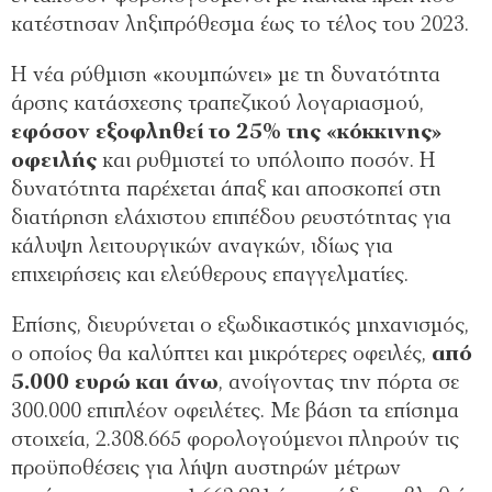
κατέστησαν ληξιπρόθεσµα έως το τέλος του 2023.
Η νέα ρύθµιση «κουµπώνει» µε τη δυνατότητα
άρσης κατάσχεσης τραπεζικού λογαριασµού,
εφόσον εξοφληθεί το 25% της «κόκκινης»
οφειλής
και ρυθµιστεί το υπόλοιπο ποσόν. Η
δυνατότητα παρέχεται άπαξ και αποσκοπεί στη
διατήρηση ελάχιστου επιπέδου ρευστότητας για
κάλυψη λειτουργικών αναγκών, ιδίως για
επιχειρήσεις και ελεύθερους επαγγελµατίες.
Επίσης, διευρύνεται ο εξωδικαστικός µηχανισµός,
ο οποίος θα καλύπτει και µικρότερες οφειλές,
από
5.000 ευρώ και άνω
, ανοίγοντας την πόρτα σε
300.000 επιπλέον οφειλέτες. Με βάση τα επίσηµα
στοιχεία, 2.308.665 φορολογούµενοι πληρούν τις
προϋποθέσεις για λήψη αυστηρών µέτρων