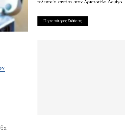
τελευταίο «αντίο» στον Αριστοτέλη Δαμίγο
Περισσότερες Ειδήσεις
ων
 θα