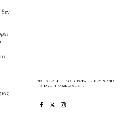
 δεν
ορεί
α
αι
ΌΡΟΙ ΧΡΉΣΗΣ
ΤΑΥΤΌΤΗΤΑ
ΕΠΙΚΟΙΝΩΝΊΑ
ΔΉΛΩΣΗ ΣΥΜΜΌΡΦΩΣΗΣ
όμος
ό