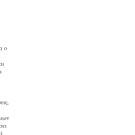
α ο
αι
ι
εις,
ίμων
σει
ί