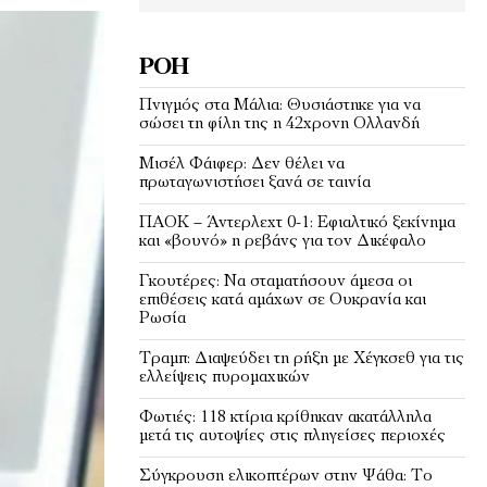
ΡΟΉ
Πνιγμός στα Μάλια: Θυσιάστηκε για να
σώσει τη φίλη της η 42χρονη Ολλανδή
Μισέλ Φάιφερ: Δεν θέλει να
πρωταγωνιστήσει ξανά σε ταινία
ΠΑΟΚ – Άντερλεχτ 0-1: Εφιαλτικό ξεκίνημα
και «βουνό» η ρεβάνς για τον Δικέφαλο
Γκουτέρες: Να σταματήσουν άμεσα οι
επιθέσεις κατά αμάχων σε Ουκρανία και
Ρωσία
Τραμπ: Διαψεύδει τη ρήξη με Χέγκσεθ για τις
ελλείψεις πυρομαχικών
Φωτιές: 118 κτίρια κρίθηκαν ακατάλληλα
μετά τις αυτοψίες στις πληγείσες περιοχές
Σύγκρουση ελικοπτέρων στην Ψάθα: Tο