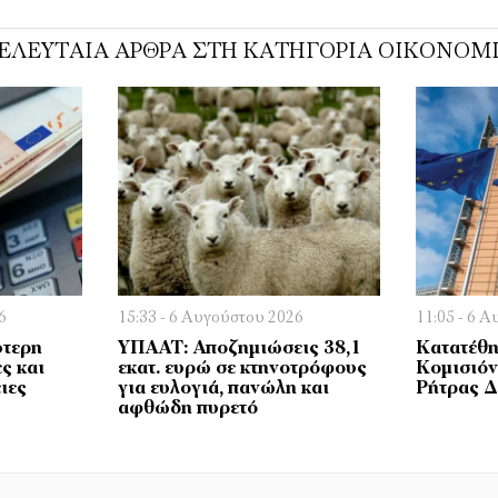
ΕΛΕΥΤΑΊΑ ΆΡΘΡΑ ΣΤΗ ΚΑΤΗΓΟΡΊΑ ΟΙΚΟΝΟΜ
6
15:33 - 6 Αυγούστου 2026
11:05 - 6 
ύτερη
ΥΠΑΑΤ: Αποζημιώσεις 38,1
Κατατέθη
ς και
εκατ. ευρώ σε κτηνοτρόφους
Κομισιόν
ιες
για ευλογιά, πανώλη και
Ρήτρας 
αφθώδη πυρετό