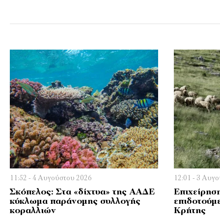
11:52 - 4 Αυγούστου 2026
12:01 - 3 Αυγ
Σκόπελος: Στα «δίχτυα» της ΑΑΔΕ
Επιχείρησ
κύκλωμα παράνομης συλλογής
επιδοτούμ
κοραλλιών
Κρήτης