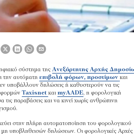
 ψηφιακό σύστημα της
Ανεξάρτητης Αρχής Δημοσί
ει την αυτόματη
επιβολή φόρων, προστίμων
και
ν υποβάλλουν δηλώσεις ή καθυστερούν να τις
ατφορμών
Taxisnet
και
myAADE
, η φορολογική
α τις παραβάσεις και να κινεί χωρίς ανθρώπινη
γισμού.
χεύει στην πλήρη αυτοματοποίηση του φορολογικού
 ή μη υποβληθεισών δηλώσεων. Οι φορολογικές Αρχές