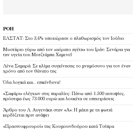
ΡΟΉ
EΛΣΤΑΤ: Στο 3,4% υποχώρησε ο πληθωρισμός τον Ιούλιο
Μυστήριο γύρω από τον «αόρατο ηγέτη» του Ιράν: Σενάρια για
την υγεία του Μοτζτάμπα Χαμενεΐ
Λένα Σαμαρά: Σε κλίμα συγκίνησης το μνημόσυνο για τον έναν
χρόνο από τον θάνατο της
Όλα λογικά και… επικίνδυνα!
«Σαφάρι» ελέγχων στις παραλίες: Πάνω από 1.500 αυτοψίες,
πρόστιμα έως 73.000 ευρώ και λουκέτα σε επιχειρήσεις
Άρθρο του Λ. Αυγενάκη στην «Α»: Η μάχη με τη φωτιά
κερδίζεται πριν ανάψει
«Πρασινοφρουροί» της Κουμουνδούρου κατά Τσίπρα