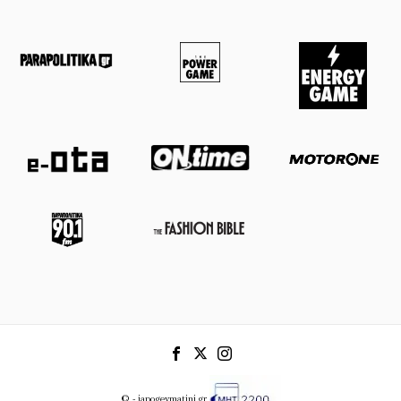
© - iapogevmatini.gr