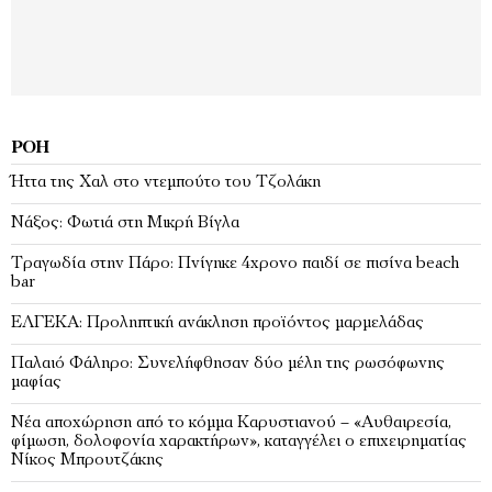
ΡΟΉ
Ήττα της Χαλ στο ντεμπούτο του Τζολάκη
Νάξος: Φωτιά στη Μικρή Βίγλα
Tραγωδία στην Πάρο: Πνίγηκε 4χρονο παιδί σε πισίνα beach
bar
ΕΛΓΕΚΑ: Προληπτική ανάκληση προϊόντος μαρμελάδας
Παλαιό Φάληρο: Συνελήφθησαν δύο μέλη της ρωσόφωνης
μαφίας
Νέα αποχώρηση από το κόμμα Καρυστιανού – «Αυθαιρεσία,
φίμωση, δολοφονία χαρακτήρων», καταγγέλει ο επιχειρηματίας
Νίκος Μπρουτζάκης