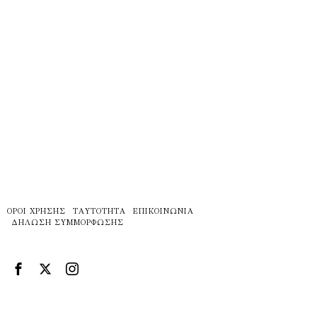
ΌΡΟΙ ΧΡΉΣΗΣ
ΤΑΥΤΌΤΗΤΑ
ΕΠΙΚΟΙΝΩΝΊΑ
ΔΉΛΩΣΗ ΣΥΜΜΌΡΦΩΣΗΣ