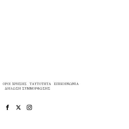
ΌΡΟΙ ΧΡΉΣΗΣ
ΤΑΥΤΌΤΗΤΑ
ΕΠΙΚΟΙΝΩΝΊΑ
ΔΉΛΩΣΗ ΣΥΜΜΌΡΦΩΣΗΣ