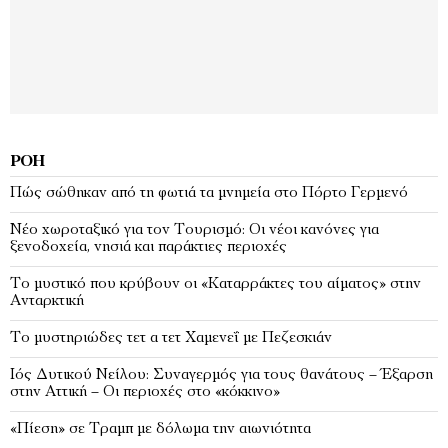
ΡΟΉ
Πώς σώθηκαν από τη φωτιά τα μνημεία στο Πόρτο Γερμενό
Νέο χωροταξικό για τον Τουρισμό: Οι νέοι κανόνες για
ξενοδοχεία, νησιά και παράκτιες περιοχές
Το μυστικό που κρύβουν οι «Καταρράκτες του αίματος» στην
Ανταρκτική
Το μυστηριώδες τετ α τετ Χαμενεΐ με Πεζεσκιάν
Ιός Δυτικού Νείλου: Συναγερμός για τους θανάτους – Έξαρση
στην Αττική – Οι περιοχές στο «κόκκινο»
«Πίεση» σε Τραμπ με δόλωμα την αιωνιότητα