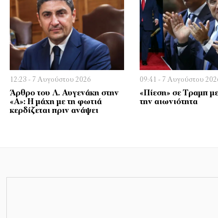
12:23 - 7 Αυγούστου 2026
09:41 - 7 Αυγούστου 202
Άρθρο του Λ. Αυγενάκη στην
«Πίεση» σε Τραμπ μ
«Α»: Η μάχη με τη φωτιά
την αιωνιότητα
κερδίζεται πριν ανάψει