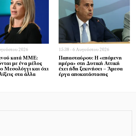
Αυγούστου 2026
15:38 - 6 Αυγούστου 2026
ανού κατά ΜΜΕ:
Παπασταύρου: Η «επόμενη
νται με ένα μέλος
ημέρα» στη Δυτική Αττική
το Μεσολόγγι και όχι
έχει ήδη ξεκινήσει – Άμεσα
ελίξεις στα άλλα
έργα αποκατάστασης