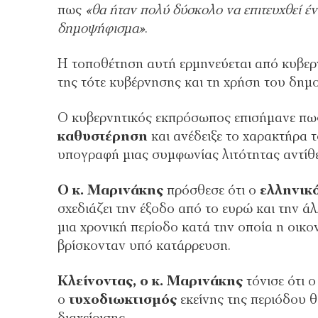
πως
«θα ήταν πολύ δύσκολο να επιτευχθεί έ
δημοψήφισμα»
.
Η τοποθέτηση αυτή ερμηνεύεται από κυβερ
της τότε κυβέρνησης και τη χρήση του δη
Ο κυβερνητικός εκπρόσωπος επισήμανε πως
καθυστέρηση
και ανέδειξε το χαρακτήρα
υπογραφή μιας συμφωνίας λιτότητας αντίθετ
Ο κ. Μαρινάκης
πρόσθεσε ότι ο
ελληνικ
σχεδιάζει την έξοδο από το ευρώ και την ά
μια χρονική περίοδο κατά την οποία η οικ
βρίσκονταν υπό κατάρρευση.
Κλείνοντας, ο κ. Μαρινάκης
τόνισε ότι 
ο
τυχοδιωκτισμός
εκείνης της περιόδου 