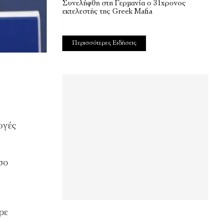
Συνελήφθη στη Γερμανία ο 31χρονος
εκτελεστής της Greek Mafia
Περισσότερες Ειδήσεις
ογές
σο
ρε