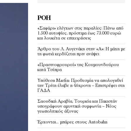
ΡΟΉ
«Σαφάρι» ελέγχων στις παραλίες: Πάνω από
1.500 αυτοψίες, πρόστιμα έως 73.000 ευρώ
και λουκέτα σε επιχειρήσεις
Άρθρο του Λ. Αυγενάκη στην «Α»: Η μάχη με
τη φωτιά κερδίζεται πριν ανάψει
«Πρασινοφρουροί» της Κουμουνδούρου
κατά Τσίπρα
Υπόθεση Marfin: Προθεσμία να απολογηθεί
την Τρίτη έλαβε η 46χρονη – Επιστρέφει στη
ΓΑΔΑ
Σαουδική Αραβία, Τουρκία και Πακιστάν
υπογράφουν αμυντική συμφωνία – Νέος
γεωπολιτικός άξονας
Έρχονται… μπάρες στους Autobahn