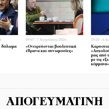
6
09:07 - 7 Αυγούστου 2026
19:20 - 6 
ε δόλωμα
«Ονειρεύονται βουλευτικά
Καρυστι
έδρανα και συνωμοσίες»
«Ασχολού
μας από 
με τις εξ
κόμματα»