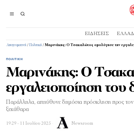
ΕΙΔΉΣΕΙΣ
ΕΛΛΆ
Απογευματινή
/
Πολιτική
/
Μαρινάκης: Ο Τσακαλώτος ομολόγησε την εργαλ
ΠΟΛΙΤΙΚΉ
Μαρινάκης: Ο Τσακα
εργαλειοποίηση του
Παράλληλα, απηύθυνε δημόσια πρόσκληση προς τον 
ξεκάθαρα
19:29 - 11 Ιουλίου 2025
Newsroom