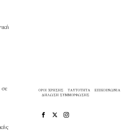
γική
 σε
ΌΡΟΙ ΧΡΉΣΗΣ
ΤΑΥΤΌΤΗΤΑ
ΕΠΙΚΟΙΝΩΝΊΑ
ΔΉΛΩΣΗ ΣΥΜΜΌΡΦΩΣΗΣ
ικής