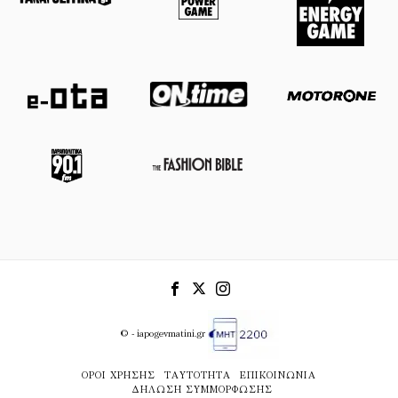
© - iapogevmatini.gr
ΌΡΟΙ ΧΡΉΣΗΣ
ΤΑΥΤΌΤΗΤΑ
ΕΠΙΚΟΙΝΩΝΊΑ
ΔΉΛΩΣΗ ΣΥΜΜΌΡΦΩΣΗΣ