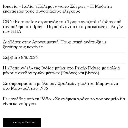
Ισπανία – Ιταλία: «Πόλεμος» για το Σένγκεν – Η Μαδρίτη
επαναφέρει τους συνοριακούς ελέγχους
CNN: Κορυφαίος στρατηγός του Τραμπ αναζητά «έξοδο» από
τον πόλεμο στο Ιράν – Περιορίζονται οι στρατιωτικές επιλογές
των ΗΠΑ
Διαβάστε στην Απογευματινή: Τουριστική ανάπτυξη με
ξεκάθαρους κανόνες
Σάββατο 8/8/2026
Η «Ραπουνζέλ» της Ινδίας μπήκε στο Ρεκόρ Γκίνες με μαλλιά
μήκους σχεδόν τριών μέτρων (Εικόνες και βίντεο)
Σε δημοπρασία η μπάλα των θρυλικών γκολ του Μαραντόνα
στο Μουντιάλ του 1986
Γεωργιάδης από τη Ρόδο: «Σε ενάμιση χρόνο το νοσοκομείο θα
είναι καινούργιο»
Περισσότερες Ειδήσεις