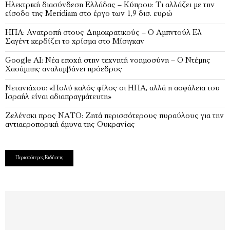
Ηλεκτρική διασύνδεση Ελλάδας – Κύπρου: Τι αλλάζει με την
είσοδο της Meridiam στο έργο των 1,9 δισ. ευρώ
ΗΠΑ: Ανατροπή στους Δημοκρατικούς – Ο Αμπντούλ Ελ
Σαγέντ κερδίζει το χρίσμα στο Μίσιγκαν
Google AI: Νέα εποχή στην τεχνητή νοημοσύνη – Ο Ντέμης
Χασάμπης αναλαμβάνει πρόεδρος
Νετανιάχου: «Πολύ καλός φίλος οι ΗΠΑ, αλλά η ασφάλεια του
Ισραήλ είναι αδιαπραγμάτευτη»
Ζελένσκι προς ΝΑΤΟ: Ζητά περισσότερους πυραύλους για την
αντιαεροπορική άμυνα της Ουκρανίας
Περισσότερες Ειδήσεις