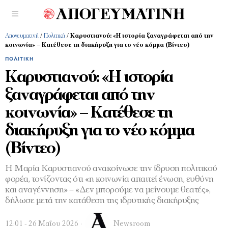
Απογευματινή
/
Πολιτική
/
Καρυστιανού: «Η ιστορία ξαναγράφεται από την
κοινωνία» – Κατέθεσε τη διακήρυξη για το νέο κόμμα (Bίντεο)
ΠΟΛΙΤΙΚΉ
Καρυστιανού: «Η ιστορία
ξαναγράφεται από την
κοινωνία» – Κατέθεσε τη
διακήρυξη για το νέο κόμμα
(Bίντεο)
Η Μαρία Καρυστιανού ανακοίνωσε την ίδρυση πολιτικού
φορέα, τονίζοντας ότι «η κοινωνία απαιτεί ένωση, ευθύνη
και αναγέννηση» – «Δεν μπορούμε να μείνουμε θεατές»,
δήλωσε μετά την κατάθεση της ιδρυτικής διακήρυξης
12:01 - 26 Μαΐου 2026
Newsroom