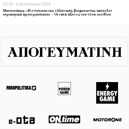
15:16 - 6 Αυγούστου 2026
Μητσοτάκης: «Η ενίσχυση της ελληνικής βιομηχανίας αποτελεί
στρατηγική προτεραιότητα» – Οι επτά άξονες του νέου σχεδίου