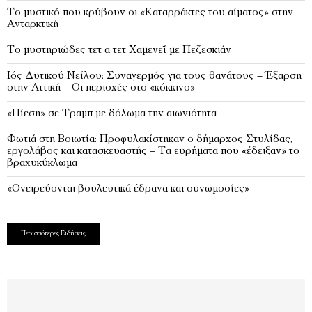
Το μυστικό που κρύβουν οι «Καταρράκτες του αίματος» στην
Ανταρκτική
Το μυστηριώδες τετ α τετ Χαμενεΐ με Πεζεσκιάν
Ιός Δυτικού Νείλου: Συναγερμός για τους θανάτους – Έξαρση
στην Αττική – Οι περιοχές στο «κόκκινο»
«Πίεση» σε Τραμπ με δόλωμα την αιωνιότητα
Φωτιά στη Βοιωτία: Προφυλακίστηκαν ο δήμαρχος Στυλίδας,
εργολάβος και κατασκευαστής – Τα ευρήματα που «έδειξαν» το
βραχυκύκλωμα
«Ονειρεύονται βουλευτικά έδρανα και συνωμοσίες»
Περισσότερες Ειδήσεις