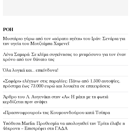
ΡΟΉ
Μυστήριο γύρω από τον «αόρατο ηγέτη» του Ιράν: Σενάρια για
την υγεία του Μοτζτάμπα Χαμενεΐ
Λένα Σαμαρά: Σε κλίμα συγκίνησης το μνημόσυνο για τον έναν
χρόνο από τον θάνατο της
Όλα λογικά και… επικίνδυνα!
«Σαφάρι» ελέγχων στις παραλίες: Πάνω από 1.500 αυτοψίες,
πρόστιμα έως 73.000 ευρώ και λουκέτα σε επιχειρήσεις
Άρθρο του Λ. Αυγενάκη στην «Α»: Η μάχη με τη φωτιά
κερδίζεται πριν ανάψει
«Πρασινοφρουροί» της Κουμουνδούρου κατά Τσίπρα
Υπόθεση Marfin: Προθεσμία να απολογηθεί την Τρίτη έλαβε η
46χρονη – Επιστρέφει στη ΓΑΔΑ