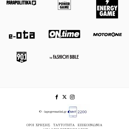
© - iapogevmatini.gr
ΌΡΟΙ ΧΡΉΣΗΣ
ΤΑΥΤΌΤΗΤΑ
ΕΠΙΚΟΙΝΩΝΊΑ