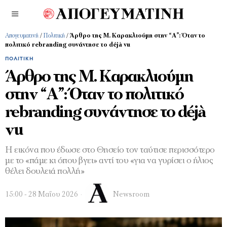
Απογευματινή
/
Πολιτική
/
Άρθρο της Μ. Καρακλιούμη στην “Α”: Όταν το
πολιτικό rebranding συνάντησε το déjà vu
ΠΟΛΙΤΙΚΉ
Άρθρο της Μ. Καρακλιούμη
στην “Α”: Όταν το πολιτικό
rebranding συνάντησε το déjà
vu
Η εικόνα που έδωσε στο Θησείο τον ταύτισε περισσότερο
με το «πάμε κι όπου βγει» αντί του «για να γυρίσει ο ήλιος
θέλει δουλειά πολλή»
15:00 - 28 Μαΐου 2026
Newsroom