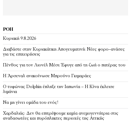
ΡΟΉ
Κυριακή 9.8.2026
Διαβάστε στην Κυριακάτικη Απογευματινή: Νέες φορο–ανάσες
για τις επιχειρήσεις
Πένθος για τον Λιονέλ Μέσι: Έφυγε από τη ζωή ο πατέρας του
Η Άρσεναλ ανακοίνωσε Μπρούνο Γκιμαράες
Ο τυφώνας Dolphin έπληξε την Ιαπωνία – H Κίνα έκλεισε
λιμάνια
Να μη γίνει ομάδα του ενός!
Χαρδαλιάς: Δεν θα επιτρέψουμε καμία ανεμογεννήτρια στις
αναδασωτέες και πυρόπληκτες περιοχές της Αττικής