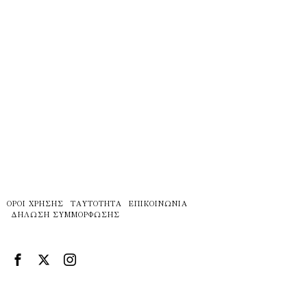
ΌΡΟΙ ΧΡΉΣΗΣ
ΤΑΥΤΌΤΗΤΑ
ΕΠΙΚΟΙΝΩΝΊΑ
ΔΉΛΩΣΗ ΣΥΜΜΌΡΦΩΣΗΣ