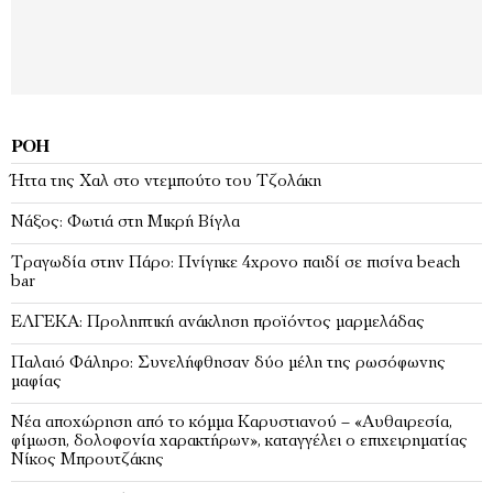
ΡΟΉ
Ήττα της Χαλ στο ντεμπούτο του Τζολάκη
Νάξος: Φωτιά στη Μικρή Βίγλα
Tραγωδία στην Πάρο: Πνίγηκε 4χρονο παιδί σε πισίνα beach
bar
ΕΛΓΕΚΑ: Προληπτική ανάκληση προϊόντος μαρμελάδας
Παλαιό Φάληρο: Συνελήφθησαν δύο μέλη της ρωσόφωνης
μαφίας
Νέα αποχώρηση από το κόμμα Καρυστιανού – «Αυθαιρεσία,
φίμωση, δολοφονία χαρακτήρων», καταγγέλει ο επιχειρηματίας
Νίκος Μπρουτζάκης