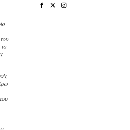
ίο
 του
 τα
ες
κές
τέρω
του
ο,