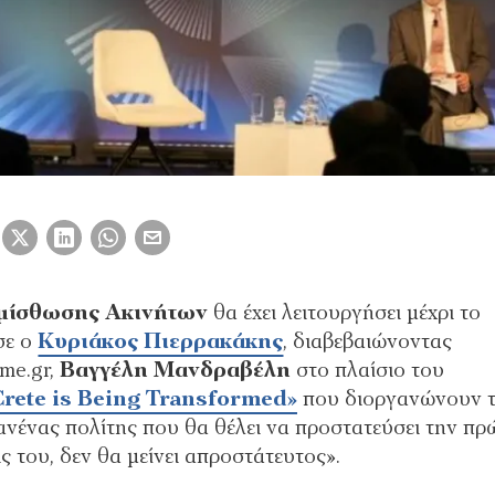
μίσθωσης Ακινήτων
θα έχει λειτουργήσει μέχρι το
σε ο
Κυριάκος Πιερρακάκης
, διαβεβαιώνοντας
me.gr,
Βαγγέλη Μανδραβέλη
στο πλαίσιο του
Crete is Being Transformed»
που διοργανώνουν 
ανένας πολίτης που θα θέλει να προστατεύσει την πρ
ς του, δεν θα μείνει απροστάτευτος».