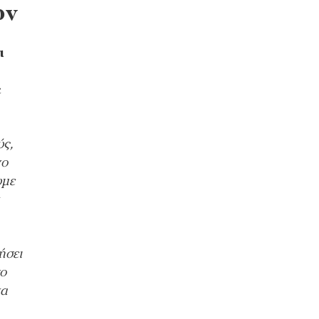
ων
ι
ε
ύς,
νο
υμε
ήσει
το
να