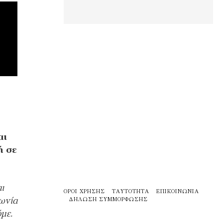
αι
ή σε
ι
ΌΡΟΙ ΧΡΉΣΗΣ
ΤΑΥΤΌΤΗΤΑ
ΕΠΙΚΟΙΝΩΝΊΑ
νωνία
ΔΉΛΩΣΗ ΣΥΜΜΌΡΦΩΣΗΣ
με.