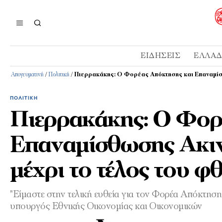
ΕΙΔΉΣΕΙΣ
ΕΛΛΆ
Απογευματινή
/
Πολιτική
/
Πιερρακάκης: Ο Φορέας Απόκτησης και Επαναμίσθ
ΠΟΛΙΤΙΚΉ
Πιερρακάκης: Ο Φορ
Επαναμίσθωσης Ακινή
μέχρι το τέλος του 
"Είμαστε στην τελική ευθεία για τον Φορέα Απόκτησ
υπουργός Εθνικής Οικονομίας και Οικονομικών