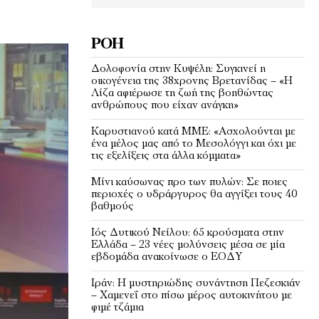
ΡΟΉ
Δολοφονία στην Κυψέλη: Συγκινεί η
οικογένεια της 38χρονης Βρετανίδας – «Η
Λίζα αφιέρωσε τη ζωή της βοηθώντας
ανθρώπους που είχαν ανάγκη»
Καρυστιανού κατά ΜΜΕ: «Ασχολούνται με
ένα μέλος μας από το Μεσολόγγι και όχι με
τις εξελίξεις στα άλλα κόμματα»
Μίνι καύσωνας προ των πυλών: Σε ποιες
περιοχές ο υδράργυρος θα αγγίξει τους 40
βαθμούς
Ιός Δυτικού Νείλου: 65 κρούσματα στην
Ελλάδα – 23 νέες μολύνσεις μέσα σε μία
εβδομάδα ανακοίνωσε ο ΕΟΔΥ
Ιράν: Η μυστηριώδης συνάντηση Πεζεσκιάν
– Χαμενεΐ στο πίσω μέρος αυτοκινήτου με
φιμέ τζάμια