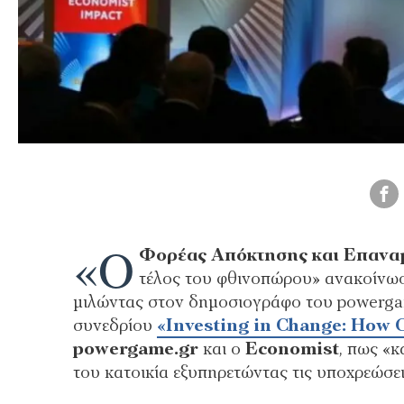
«Ο
Φορέας Απόκτησης και Επανα
τέλος του φθινοπώρου» ανακοίνω
μιλώντας στον δημοσιογράφο του powerga
συνεδρίου
«Investing in Change: How 
powergame.gr
και ο
Economist
, πως «κ
του κατοικία εξυπηρετώντας τις υποχρεώσει