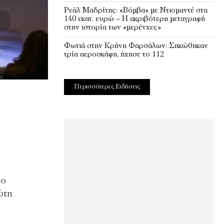
Ρεάλ Μαδρίτης: «Βόμβα» με Ντιομαντέ στα
140 εκατ. ευρώ – Η ακριβότερη μεταγραφή
στην ιστορία των «μερένχες»
Φωτιά στην Κρήνη Φαρσάλων: Σηκώθηκαν
τρία αεροσκάφη, ήχησε το 112
Περισσότερες Ειδήσεις
το
ώτη