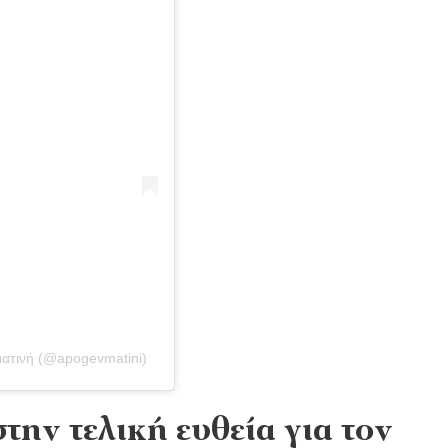
ατινή (@apogevmatini)
την τελική ευθεία για τον