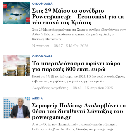
ΟΙΚΟΝΟΜΊΑ
Στις 29 Μάϊου το συνέδριο
Powergame.gr – Economist για τη
νέα εποχή της Κρήτης
Στις 29 Μαΐου διοργανώνεται στα Χανιά το συνέδριο «Επενδύοντας στην
Αλλαγή: Πώς μεταμορφώνεται η Κρήτη». Κεντρικός ομιλητής ο
Κυριάκος Μητσοτάκης
Newsroom
08:17 - 5 Μαΐου 2026
ΟΙΚΟΝΟΜΊΑ
Το υπερπλεόνασμα αφήνει χώρο
για παροχές 800 εκατ. ευρώ
Κοντά στο 4% (!) το πλεόνασμα του 2024. 1,5 δισ. ευρώ οι σχεδιαζόμενες
κυβερνητικές παρεμβάσεις για μειώσεις φόρων-εισφορών
Δωρόθεος Λογοθέτης
08:41 - 15 Απριλίου 2025
MEDIA
Σεραφείμ Πολίτης: Αναλαμβάνει τη
θέση του διευθυντή Σύνταξης του
powergame.gr
Από τον Όμιλο των Παραπολιτικών ανακοινώνεται ότι ο Σεραφείμ
Πολίτης αναλαμβάνει διευθυντής Σύνταξης του powergame.gr