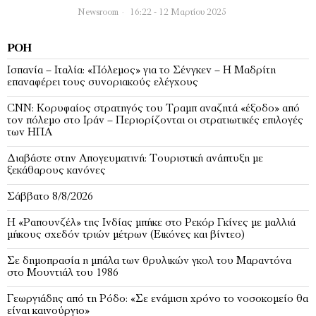
Newsroom
16:22 - 12 Μαρτίου 2025
ΡΟΉ
Ισπανία – Ιταλία: «Πόλεμος» για το Σένγκεν – Η Μαδρίτη
επαναφέρει τους συνοριακούς ελέγχους
CNN: Κορυφαίος στρατηγός του Τραμπ αναζητά «έξοδο» από
τον πόλεμο στο Ιράν – Περιορίζονται οι στρατιωτικές επιλογές
των ΗΠΑ
Διαβάστε στην Απογευματινή: Τουριστική ανάπτυξη με
ξεκάθαρους κανόνες
Σάββατο 8/8/2026
Η «Ραπουνζέλ» της Ινδίας μπήκε στο Ρεκόρ Γκίνες με μαλλιά
μήκους σχεδόν τριών μέτρων (Εικόνες και βίντεο)
Σε δημοπρασία η μπάλα των θρυλικών γκολ του Μαραντόνα
στο Μουντιάλ του 1986
Γεωργιάδης από τη Ρόδο: «Σε ενάμιση χρόνο το νοσοκομείο θα
είναι καινούργιο»