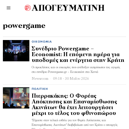
powergame
ΟΙΚΟΝΟΜΊΑ
Συνέδριο Powergame –
Economist: Η επόμενη ημέρα για
υποδομές και ενέργεια στην Κρήτη
Οι προκλήσεις και οι ευκαιρίες που ανέδειξαν εκπρόσωποι της αγοράς
στο συνέδριο Powergame.gr – Economist στα Χανιά
Newsroom
09:18 - 30 Μαΐου 2026
ΠΟΛΙΤΙΚΉ
Πιερρακάκης: Ο Φορέας
Απόκτησης και Επαναμίσθωσης
Ακινήτων θα έχει λειτουργήσει
μέχρι το τέλος του φθινοπώρου
"Είμαστε στην τελική ευθεία για τον Φορέα Απόκτησης και
Επαναμίσθωσης Ακινήτων" διαβεβαίωσε από την Κρήτη ο υπουργός