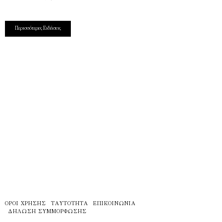
Περισσότερες Ειδήσεις
ΌΡΟΙ ΧΡΉΣΗΣ
ΤΑΥΤΌΤΗΤΑ
ΕΠΙΚΟΙΝΩΝΊΑ
ΔΉΛΩΣΗ ΣΥΜΜΌΡΦΩΣΗΣ