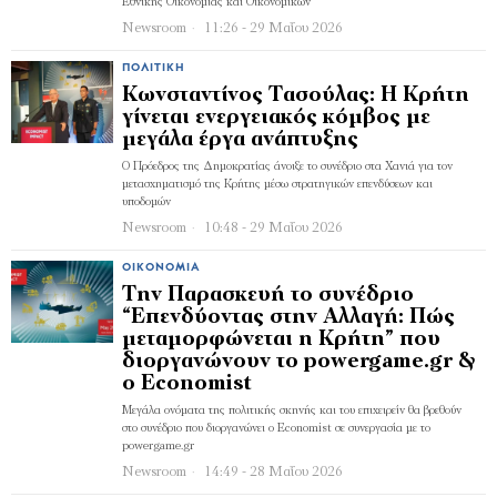
Εθνικής Οικονομίας και Οικονομικών
Newsroom
11:26 - 29 Μαΐου 2026
ΠΟΛΙΤΙΚΉ
Κωνσταντίνος Τασούλας: Η Κρήτη
γίνεται ενεργειακός κόμβος με
μεγάλα έργα ανάπτυξης
Ο Πρόεδρος της Δημοκρατίας άνοιξε το συνέδριο στα Χανιά για τον
μετασχηματισμό της Κρήτης μέσω στρατηγικών επενδύσεων και
υποδομών
Newsroom
10:48 - 29 Μαΐου 2026
ΟΙΚΟΝΟΜΊΑ
Την Παρασκευή το συνέδριο
“Επενδύοντας στην Αλλαγή: Πώς
μεταμορφώνεται η Κρήτη” που
διοργανώνουν το powergame.gr &
ο Economist
Μεγάλα ονόματα της πολιτικής σκηνής και του επιχειρείν θα βρεθούν
στο συνέδριο που διοργανώνει ο Economist σε συνεργασία με το
powergame.gr
Newsroom
14:49 - 28 Μαΐου 2026