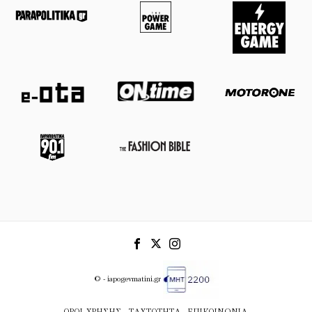
© - iapogevmatini.gr