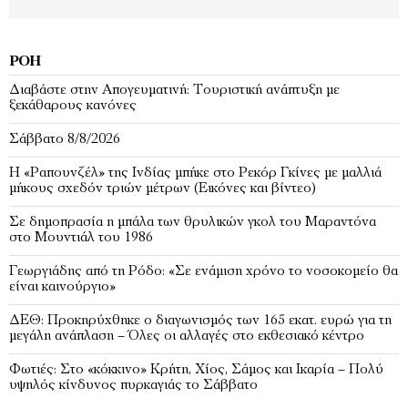
ΡΟΉ
Διαβάστε στην Απογευματινή: Τουριστική ανάπτυξη με
ξεκάθαρους κανόνες
Σάββατο 8/8/2026
Η «Ραπουνζέλ» της Ινδίας μπήκε στο Ρεκόρ Γκίνες με μαλλιά
μήκους σχεδόν τριών μέτρων (Εικόνες και βίντεο)
Σε δημοπρασία η μπάλα των θρυλικών γκολ του Μαραντόνα
στο Μουντιάλ του 1986
Γεωργιάδης από τη Ρόδο: «Σε ενάμιση χρόνο το νοσοκομείο θα
είναι καινούργιο»
ΔΕΘ: Προκηρύχθηκε ο διαγωνισμός των 165 εκατ. ευρώ για τη
μεγάλη ανάπλαση – Όλες οι αλλαγές στο εκθεσιακό κέντρο
Φωτιές: Στο «κόκκινο» Κρήτη, Χίος, Σάμος και Ικαρία – Πολύ
υψηλός κίνδυνος πυρκαγιάς το Σάββατο