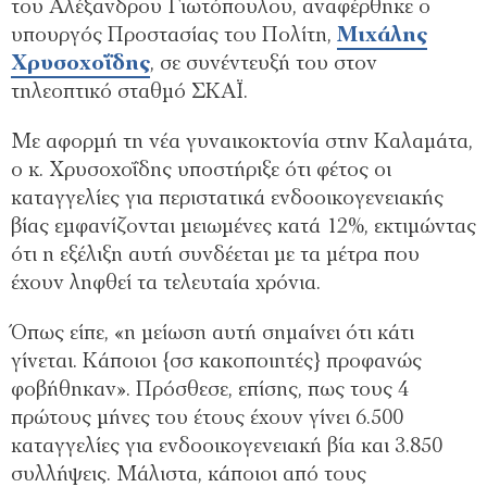
του Αλέξανδρου Γιωτόπουλου, αναφέρθηκε ο
υπουργός Προστασίας του Πολίτη,
Μιχάλης
Χρυσοχοΐδης
, σε συνέντευξή του στον
τηλεοπτικό σταθμό ΣΚΑΪ.
Με αφορμή τη νέα γυναικοκτονία στην Καλαμάτα,
ο κ. Χρυσοχοΐδης υποστήριξε ότι φέτος οι
καταγγελίες για περιστατικά ενδοοικογενειακής
βίας εμφανίζονται μειωμένες κατά 12%, εκτιμώντας
ότι η εξέλιξη αυτή συνδέεται με τα μέτρα που
έχουν ληφθεί τα τελευταία χρόνια.
Όπως είπε, «η μείωση αυτή σημαίνει ότι κάτι
γίνεται. Κάποιοι {σσ κακοποιητές} προφανώς
φοβήθηκαν». Πρόσθεσε, επίσης, πως τους 4
πρώτους μήνες του έτους έχουν γίνει 6.500
καταγγελίες για ενδοοικογενειακή βία και 3.850
συλλήψεις. Μάλιστα, κάποιοι από τους