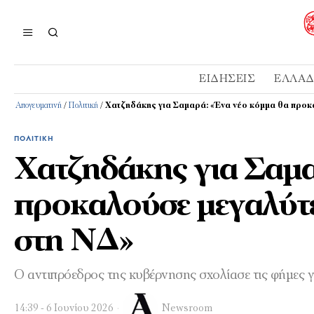
ΕΙΔΉΣΕΙΣ
ΕΛΛΆ
Απογευματινή
/
Πολιτική
/
Χατζηδάκης για Σαμαρά: «Ένα νέο κόμμα θα προκ
ΠΟΛΙΤΙΚΉ
Χατζηδάκης για Σαμα
προκαλούσε μεγαλύτε
στη ΝΔ»
Ο αντιπρόεδρος της κυβέρνησης σχολίασε τις φήμες
14:39 - 6 Ιουνίου 2026
Newsroom