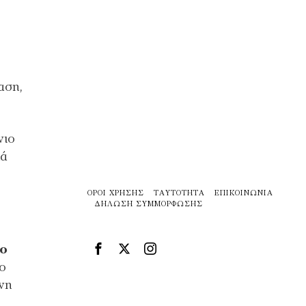
αση,
νιο
κά
ΌΡΟΙ ΧΡΉΣΗΣ
ΤΑΥΤΌΤΗΤΑ
ΕΠΙΚΟΙΝΩΝΊΑ
ΔΉΛΩΣΗ ΣΥΜΜΌΡΦΩΣΗΣ
ο
 ο
ένη