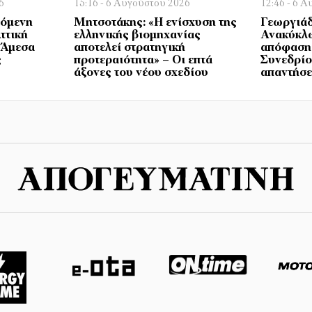
6
15:16 - 6 Αυγούστου 2026
12:46 - 6 
πόμενη
Μητσοτάκης: «Η ενίσχυση της
Γεωργιάδ
ττική
ελληνικής βιομηχανίας
Ανακύκλω
– Άμεσα
αποτελεί στρατηγική
απόφαση 
ς
προτεραιότητα» – Οι επτά
Συνεδρίο
άξονες του νέου σχεδίου
απαντήσε