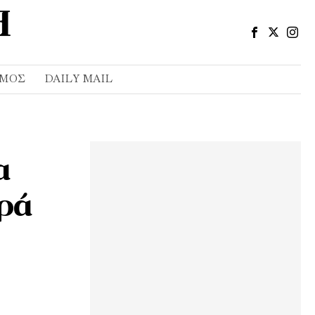
ΣΜΌΣ
DAILY MAIL
α
αρά