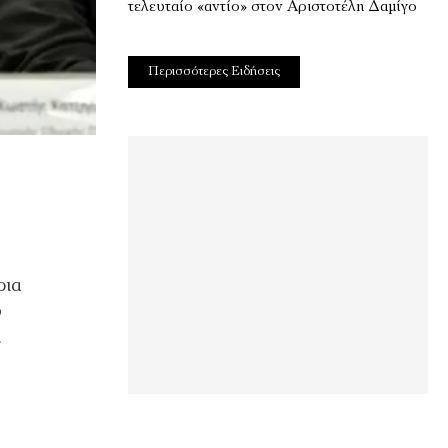
τελευταίο «αντίο» στον Αριστοτέλη Δαμίγο
Περισσότερες Ειδήσεις
ρια
ύ
.