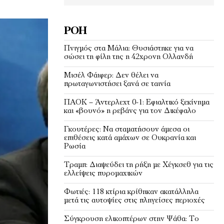
ΡΟΉ
Πνιγμός στα Μάλια: Θυσιάστηκε για να
σώσει τη φίλη της η 42χρονη Ολλανδή
Μισέλ Φάιφερ: Δεν θέλει να
πρωταγωνιστήσει ξανά σε ταινία
ΠΑΟΚ – Άντερλεχτ 0-1: Εφιαλτικό ξεκίνημα
και «βουνό» η ρεβάνς για τον Δικέφαλο
Γκουτέρες: Να σταματήσουν άμεσα οι
επιθέσεις κατά αμάχων σε Ουκρανία και
Ρωσία
Τραμπ: Διαψεύδει τη ρήξη με Χέγκσεθ για τις
ελλείψεις πυρομαχικών
Φωτιές: 118 κτίρια κρίθηκαν ακατάλληλα
μετά τις αυτοψίες στις πληγείσες περιοχές
Σύγκρουση ελικοπτέρων στην Ψάθα: Tο