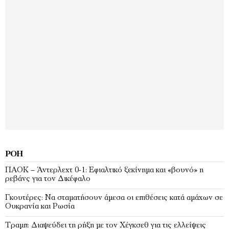
ΡΟΉ
ΠΑΟΚ – Άντερλεχτ 0-1: Εφιαλτικό ξεκίνημα και «βουνό» η
ρεβάνς για τον Δικέφαλο
Γκουτέρες: Να σταματήσουν άμεσα οι επιθέσεις κατά αμάχων σε
Ουκρανία και Ρωσία
Τραμπ: Διαψεύδει τη ρήξη με τον Χέγκσεθ για τις ελλείψεις