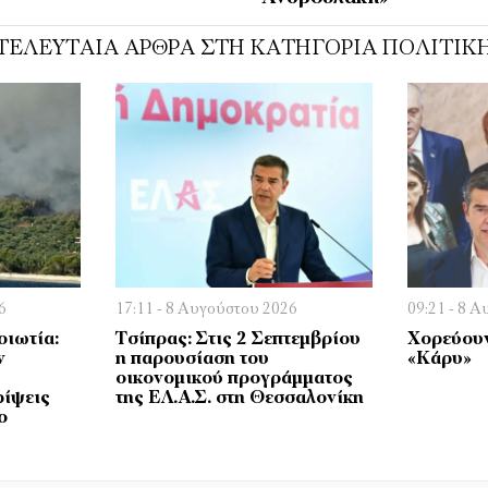
ΤΕΛΕΥΤΑΊΑ ΆΡΘΡΑ ΣΤΗ ΚΑΤΗΓΟΡΊΑ ΠΟΛΙΤΙΚ
6
17:11 - 8 Αυγούστου 2026
09:21 - 8 
οιωτία:
Τσίπρας: Στις 2 Σεπτεμβρίου
Χορεύουν
ν
η παρουσίαση του
«Κάρυ»
οικονομικού προγράμματος
ρίψεις
της ΕΛ.Α.Σ. στη Θεσσαλονίκη
ο