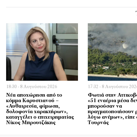
18:30 - 8 Αυγούστου 2026
17:32 - 8 Αυγούστου 202
Νέα αποχώρηση από το
Φωτιά στην Αττικοβ
κόμμα Καρυστιανού –
«51 εναέρια μέσα δε
«Αυθαιρεσία, φίμωση,
μπορούσαν να
δολοφονία χαρακτήρων»,
πραγματοποιήσουν 
καταγγέλει ο επιχειρηματίας
λόγω ανέμων», είπε 
Νίκος Μπρουτζάκης
Τουρνάς