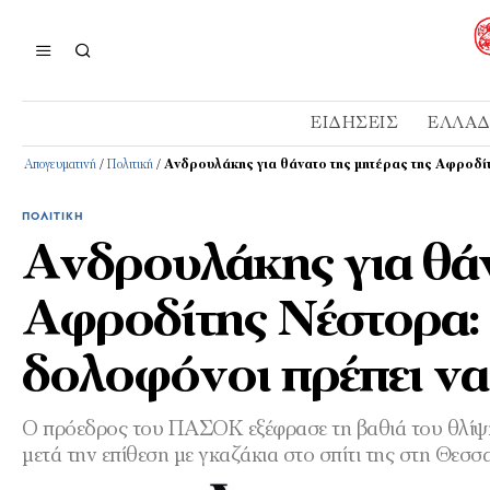
ΕΙΔΉΣΕΙΣ
ΕΛΛΆ
Απογευματινή
/
Πολιτική
/
Ανδρουλάκης για θάνατο της μητέρας της Αφροδί
ΠΟΛΙΤΙΚΉ
Ανδρουλάκης για θάν
Αφροδίτης Νέστορα: 
δολοφόνοι πρέπει ν
Ο πρόεδρος του ΠΑΣΟΚ εξέφρασε τη βαθιά του θλίψη
μετά την επίθεση με γκαζάκια στο σπίτι της στη Θεσσ