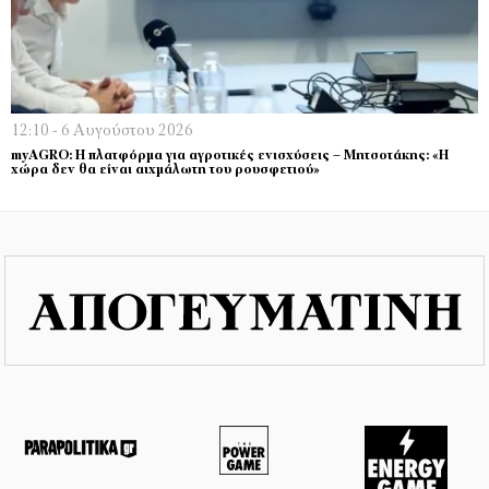
12:10 - 6 Αυγούστου 2026
myAGRO: Η πλατφόρμα για αγροτικές ενισχύσεις – Μητσοτάκης: «Η
χώρα δεν θα είναι αιχμάλωτη του ρουσφετιού»