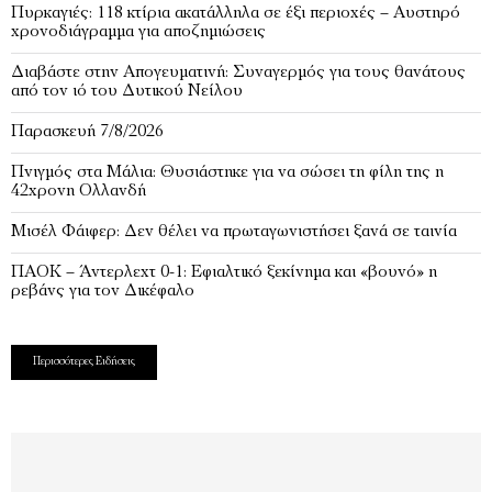
Πυρκαγιές: 118 κτίρια ακατάλληλα σε έξι περιοχές – Αυστηρό
χρονοδιάγραμμα για αποζημιώσεις
Διαβάστε στην Απογευματινή: Συναγερμός για τους θανάτους
από τον ιό του Δυτικού Νείλου
Παρασκευή 7/8/2026
Πνιγμός στα Μάλια: Θυσιάστηκε για να σώσει τη φίλη της η
42χρονη Ολλανδή
Μισέλ Φάιφερ: Δεν θέλει να πρωταγωνιστήσει ξανά σε ταινία
ΠΑΟΚ – Άντερλεχτ 0-1: Εφιαλτικό ξεκίνημα και «βουνό» η
ρεβάνς για τον Δικέφαλο
Περισσότερες Ειδήσεις