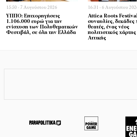
15:50 - 7 Αυγούστου 2026
16:31 - 6 Αυγούστου 202
ΥΠΠΟ: Επιχορηγήσεις
Attica Roots Festiva
1.106.000 ευρώ για την
συναυλίες, δεκάδες 
ενίσχυση των Πολυθεματικών
θεατές, ένας νέος
Φεστιβάλ, σε όλη την Ελλάδα
πολιτιστικός χάρτης
Αττικής