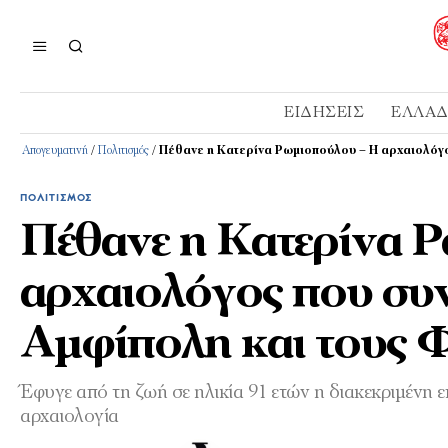
ΕΙΔΉΣΕΙΣ
ΕΛΛΆ
Απογευματινή
/
Πολιτισμός
/
Πέθανε η Κατερίνα Ρωμιοπούλου – Η αρχαιολόγο
ΠΟΛΙΤΙΣΜΌΣ
Πέθανε η Κατερίνα 
αρχαιολόγος που συν
Αμφίπολη και τους 
Έφυγε από τη ζωή σε ηλικία 91 ετών η διακεκριμένη
αρχαιολογία