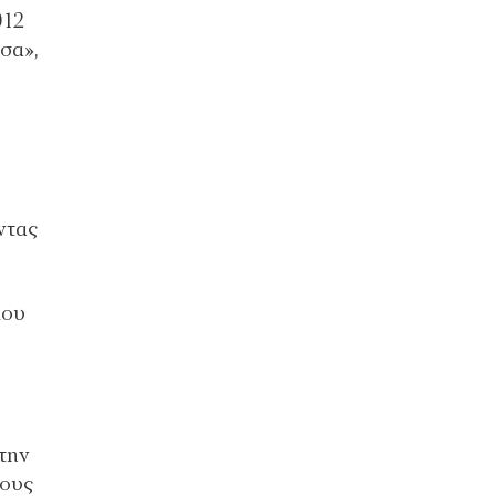
012
σα»,
ντας
ίου
την
τους