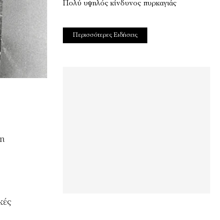
Πολύ υψηλός κίνδυνος πυρκαγιάς
Περισσότερες Ειδήσεις
 η
κές