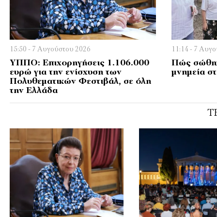
15:50 - 7 Αυγούστου 2026
11:14 - 7 Αυγ
ΥΠΠΟ: Επιχορηγήσεις 1.106.000
Πώς σώθηκ
ευρώ για την ενίσχυση των
μνημεία σ
Πολυθεματικών Φεστιβάλ, σε όλη
την Ελλάδα
Τ