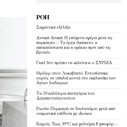
ΡΟΉ
Σημαντική εξέλιξη
Δυτική Αττική: Η επόμενη ημέρα μετά τις
πυρκαγιές – Τα έργα Antinero, η
αποκατάσταση και η «μάχη» πριν από τις
βροχές
Γιατί δεν πρέπει να «κλείσει» ο ΣΥΡΙΖΑ
Θρίλερ στον Λυκαβηττό: Εντοπίστηκε
σορός σε σπηλιά κοντά στο εκκλησάκι των
Αγίων Ισιδώρων
Τα 10 καλύτερα πανηγύρια του
Δεκαπενταύγουστου
Ρωσία: Πυρκαγιά σε διυλιστήριο μετά από
ουκρανική επίθεση με drones
Καιρός: Έως 39°C και μελτέμια 8 μποφόρ –