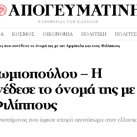
Η ΕΦΗΜΕΡΊΔΑ ΤΩΝ ΕΙΔΉΣΕΩΝ
ΔΑ
ΚΌΣΜΟΣ
ΟΙΚΟΝΟΜΊΑ
ΠΟΛΙΤΙΚΉ
ΠΟΛΙΤΙ
ς που συνέδεσε το όνομά της με την Αμφίπολη και τους Φιλίππους
Ρωμιοπούλου – Η
έδεσε το όνομά της με
Φιλίππους
 επιστήμονας που άφησε ισχυρό αποτύπωμα στην ελληνικ