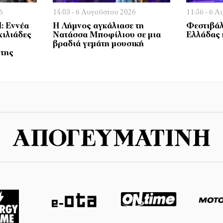
6
14:03 - 6 Αυγούστου 2026
11:56 - 6 
l: Εννέα
Η Λήμνος αγκάλιασε τη
Φεστιβάλ
χιλιάδες
Νατάσσα Μποφίλιου σε μια
Ελλάδας 
βραδιά γεμάτη μουσική
 της