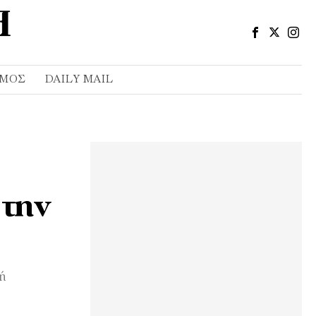
ΣΜΌΣ
DAILY MAIL
 την
ή