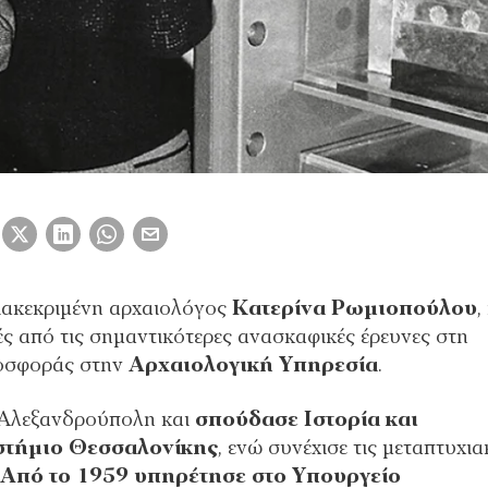
διακεκριμένη αρχαιολόγος
Κατερίνα Ρωμιοπούλου
,
ές από τις σημαντικότερες ανασκαφικές έρευνες στη
ροσφοράς στην
Αρχαιολογική Υπηρεσία
.
 Αλεξανδρούπολη και
σπούδασε Ιστορία και
ιστήμιο Θεσσαλονίκης
, ενώ συνέχισε τις μεταπτυχια
Από το 1959 υπηρέτησε στο Υπουργείο