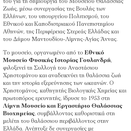
του για τη δημιουργία του Μουσείου Θαλάσσιας
Ζωής, μέσω συνεργασίας της Βουλής των
Ελλήνων, του υπουργείου Πολιτισμού, του
Εθνικού και Καποδιστριακού Πανεπιστημίου
Αθηνών, της Περιφέρειας Στερεάς Ελλάδας και
του Δήμου Μαντουδίου-Λίμνης-Αγίας Άννας.
Το μουσείο, οργανωμένο από το
Εθνικό
Μουσείο Φυσικής Ιστορίας Γουλανδρή
,
φιλοξενεί τη Συλλογή του Αναστάσιου
Χρηστομάνου και αναδεικνύει τη θαλάσσια ζωή
και την ιστορία εξερεύνησης των ωκεανών. Ο
Χρηστομάνος, καθηγητής Βιολογικής Χημείας και
πρωτοπόρος ερευνητής, ίδρυσε το 1953 στη
Λίμνη Μουσείο και Εργαστήριο Θαλάσσιας
Βιοχημείας
, συμβάλλοντας καθοριστικά στη
μελέτη του θαλάσσιου περιβάλλοντος στην
Ελλάδα. Ανέπτυξε δε συνεργασίες με