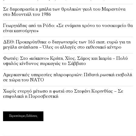
Σε δημοπρασία η μπάλα των θρυλικών γκολ του Μαραντόνα
στο Μουντιάλ του 1986
Γεωργιάδης από τη Ρόδο: «Σε ενάμιση χρόνο το νοσοκομείο θα
είναι καινούργιο»
ΔΕΘ: Προκηρύχθηκε ο διαγωνισμός των 165 εκατ. ευρώ για τη
μεγάλη ανάπλαση – Όλες οι αλλαγές στο εκθεσιακό κέντρο
Φωτιές: Στο «κόκκινο» Κρήτη, Χίος, Σάμος και Ικαρία – Πολύ
υψηλός κίνδυνος πυρκαγιάς το Σάββατο
Αμερικανικές υπηρεσίες πληροφοριών: Πιθανή ρωσική εισβολή
σε χώρα του ΝΑΤΟ
Χωρίς ενεργό μέτωπο η φωτιά στο Στεφάνι Κορινθίας – Σε
επιφυλακή η Πυροσβεστική
Περισσότερες Ειδήσεις