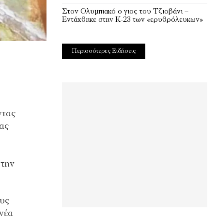
Στον Ολυμπιακό ο γιος του Τζιοβάνι –
Εντάχθηκε στην Κ-23 των «ερυθρόλευκων»
Περισσότερες Ειδήσεις
ντας
ας
 την
ους
 νέα