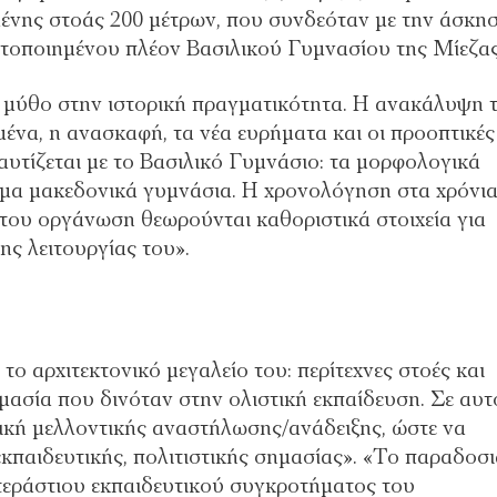
νης στοάς 200 μέτρων, που συνδεόταν με την άσκη
υτοποιημένου πλέον Βασιλικού Γυμνασίου της Μίεζας
ν μύθο στην ιστορική πραγματικότητα. Η ανακάλυψη 
ένα, η ανασκαφή, τα νέα ευρήματα και οι προοπτικές
αυτίζεται με το Βασιλικό Γυμνάσιο: τα μορφολογικά
μα μακεδονικά γυμνάσια. Η χρονολόγηση στα χρόνι
ή του οργάνωση θεωρούνται καθοριστικά στοιχεία για
ης λειτουργίας του».
 αρχιτεκτονικό μεγαλείο του: περίτεχνες στοές και
ασία που δινόταν στην ολιστική εκπαίδευση. Σε αυτ
τική μελλοντικής αναστήλωσης/ανάδειξης, ώστε να
 εκπαιδευτικής, πολιτιστικής σημασίας». «Το παραδοσ
εράστιου εκπαιδευτικού συγκροτήματος του