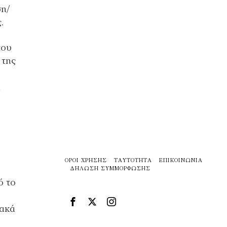
ση/
.
του
 της
α
ΌΡΟΙ ΧΡΉΣΗΣ
ΤΑΥΤΌΤΗΤΑ
ΕΠΙΚΟΙΝΩΝΊΑ
ΔΉΛΩΣΗ ΣΥΜΜΌΡΦΩΣΗΣ
ό το
ιακά