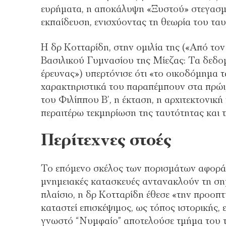
ευρήματα, η αποκάλυψη «Ξυστού» στεγασμέ
εκπαίδευση, ενισχύοντας τη θεωρία του τα
Η δρ Κοτταρίδη, στην ομιλία της («Από το
Βασιλικού Γυμνασίου της Μίεζας: Τα δεδομ
έρευνας») υπερτόνισε ότι «το οικοδόμημα τ
χαρακτηριστικά του παραπέμπουν στα πρώι
του Φιλίππου Β’, η έκταση, η αρχιτεκτονικ
περαιτέρω τεκμηρίωση της ταυτότητας και τ
Περίτεχνες στοές
Το επόμενο σκέλος των πορισμάτων αφορά το
μνημειακές κατασκευές αντανακλούν τη σημ
πλαίσιο, η δρ Κοτταρίδη έθεσε «την προοπ
καταστεί επισκέψιμος, ως τόπος ιστορικής,
γνωστό “Νυμφαίο” αποτελούσε τμήμα του τ