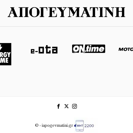
© - iapogevmatini.gr