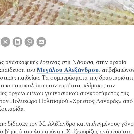
ης ανασκαφικής έρευνας στη Νάουσα, στην αρχαία
εκπαίδευση του
Μεγάλου Αλεξάνδρου
, επιβεβαιώνο
στικής παιδείας. Τα συμπεράσματα της δραστηριότητ
τα και αποκαλύπτει την ευρύτατη κλίμακα, την
υργίες οργανωμένου γυμνασιακού συγκροτήματος της
 στον Πολυχώρο Πολιτισμού «Χρήστος Λαναράς» από
Κοτταρίδη.
ης δίδασκε τον Μ. Αλέξανδρο και επιλεγμένους γόν
 β’ μισό του 4ου αιώνα π.Χ., ξεχωρίζει, ανάμεσα στα