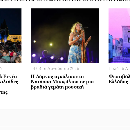
6
14:03 - 6 Αυγούστου 2026
11:56 - 6 
l: Εννέα
Η Λήμνος αγκάλιασε τη
Φεστιβάλ
χιλιάδες
Νατάσσα Μποφίλιου σε μια
Ελλάδας 
βραδιά γεμάτη μουσική
 της