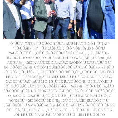
¬Ô˙ÙÛÂ˜¸ˆÛÍÈ: « Í·Ù·ÛÙÒÔˆﬁ ÛÙÁ »ÂÛÛ·Îﬂ· ÂﬂÌ·È ›Ò·Ì ¸Û˘Ì Âﬂ˜·
ˆ·ÌÙ·ÛÙÂﬂ. »· Í‹Ì˘ ¸,ÙÈ ÂÒÌ‹ÂÈ ·¸ ÙÔ ˜›ÒÈ ÏÔı „È· Ì· ‚ÒÔ˝ÏÂ
‰È·Ë›ÛÈÏÔıÚ ¸ÒÔıÚ „È· ÙÁ ÛÙﬁÒÈÓÁ Ù˘Ì ·Ò·„˘„˛Ì ¡ı„ÂÌ‹ÍÁÚ: «
·ÒÔıÛﬂ· ÙÔı ≈ÈÙÒ¸Ôı ÛÙÁ »ÂÛÛ·Îﬂ· ıÔ‰ÁÎ˛ÌÂÈ ¸ÙÈ Á ≈ıÒ˛Á
ÂﬂÌ·È Â‰˛ ≈ﬂÛÍÂ¯Á ÛÙÈÚ ÎÁ„ÂﬂÛÂÚ ÂÒÈÔ˜›Ú ÙÁÚ »ÂÛÛ·Îﬂ·Ú
Ò·„Ï·ÙÔÔÈÂﬂ ·¸ ÙÔ Ò˘ﬂ Ô ÂﬂÙÒÔÔÚ √Â˘Ò„ﬂ·Ú ÙÁÚ ≈.≈ √È‹ÌÔıÚ
¬Ô˙ÙÛÂ˜¸ˆÍÈ, ÏÂÙ‹ ·¸ Ò¸ÛÍÎÁÛÁ ÙÔı ’ÔıÒ„Ô˝ ¡„ÒÔÙÈÍﬁÚ ¡Ì‹ÙıÓÁÚ
Í·È ‘ÒÔˆﬂÏ˘Ì ÀÂıÙ›ÒÁ ¡ı„ÂÌ‹ÍÁ ÂÈÛÍ›ÙÂÙ·È ÛﬁÏÂÒ· ÙÈÚ ÎÁ„ÂﬂÛÂÚ
ÂÒÈÔ˜›Ú ÙÁÚ »ÂÛÛ·Îﬂ·Ú, Í·Ë˛Ú Í·È ÍÙÁÌÔÙÒÔˆÈÍ›Ú Í·È „Â˘Ò„ÈÍ›Ú
ÏÔÌ‹‰ÂÚ ÙÁÚ ÂÒÈÔ˜ﬁÚ, ÒÔÍÂÈÏ›ÌÔı Ì· ‰ÂÈ ·¸ ÍÔÌÙ‹ ÙÈÚ ÏÂ„‹ÎÂÚ
Í·Ù·ÛÙÒÔˆ›Ú Í·È Ì· ÛıÊÁÙﬁÛÂÈ ÏÂ ÎÁÏÏıÒÔ·ËÂﬂÚ. –ÒÈÌ ˆË‹ÛÂÈ ÛÙÔÌ
–Ò¸‰ÒÔÏÔ ·Ò‰ﬂÙÛ·Ú, Ò˛ÙÔ ÛÙ·ËÏ¸ ÙÁÚ ÂÒÈÔ‰Âﬂ·Ú ÙÔı, Ô
≈ıÒ˘·ﬂÔÚ ≈ﬂÙÒÔÔÚ Í·È Ô ’¡¡‘, ›Ù·Ó·Ì ÏÂ ÂÎÈÍ¸ÙÂÒÔ ‹Ì˘ Ù·
ÎÁÏÏıÒÈÛÏ›Ì· Â‰‹ˆÁ ÙÁÚ ÷·ÒÍ·‰˛Ì·Ú, ÙÔı ÂÒ·ÏÈ‰ﬂÔı, ÙÔı ÔÛÍÈÌ‹ Í·È
ÙÔı –·Î·Ï‹, Í·Ë˛Ú Í·È ‹Ì˘ ·¸ ÙÁ ÎﬂÏÌÁ ‹ÒÎ·. ¬Î›ÔÌÙ·Ú ·¸ ¯ÁÎ‹ ÙÁ ÀﬂÏÌÁ
‹ÒÎ· Í·È ÙÈÚ ÎÁ„ÂﬂÛÂÚ ÂÒÈÔ˜›Ú ÛÙ· ‘›ÏÁ Í·È ÛÙÔÌ ‘˝Ò