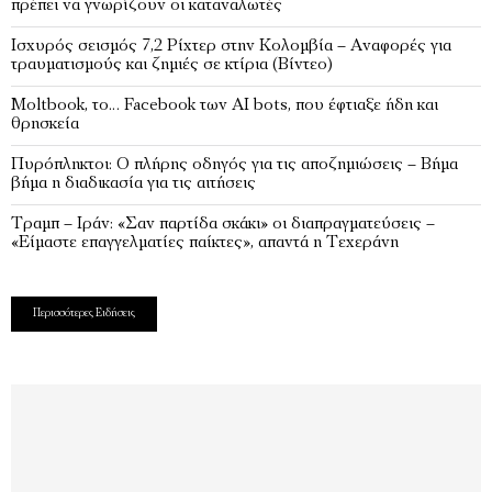
πρέπει να γνωρίζουν οι καταναλωτές
Ισχυρός σεισμός 7,2 Ρίχτερ στην Κολομβία – Αναφορές για
τραυματισμούς και ζημιές σε κτίρια (Βίντεο)
Moltbook, το… Faceboοk των ΑΙ bots, που έφτιαξε ήδη και
θρησκεία
Πυρόπληκτοι: Ο πλήρης οδηγός για τις αποζημιώσεις – Βήμα
βήμα η διαδικασία για τις αιτήσεις
Τραμπ – Ιράν: «Σαν παρτίδα σκάκι» οι διαπραγματεύσεις –
«Είμαστε επαγγελματίες παίκτες», απαντά η Τεχεράνη
Περισσότερες Ειδήσεις