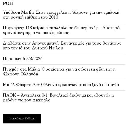
ΡΟΉ
Υπόθεση Marfin: Στον εισαγγελέα η 46χρονη για την εμπλοκή
στη φονική επίθεση του 2010
Πυρκαγιές: 118 κτίρια ακατάλληλα σε έξι περιοχές – Αυστηρό
χρονοδιάγραμμα για αποζημιώσεις
Διαβάστε στην Απογευματινή: Συναγερμός για τους θανάτους
από τον ιό του Δυτικού Νείλου
Παρασκευή 7/8/2026
Πνιγμός στα Μάλια: Θυσιάστηκε για να σώσει τη φίλη της η
42χρονη Ολλανδή
Μισέλ Φάιφερ: Δεν θέλει να πρωταγωνιστήσει ξανά σε ταινία
ΠΑΟΚ – Άντερλεχτ 0-1: Εφιαλτικό ξεκίνημα και «βουνό» η
ρεβάνς για τον Δικέφαλο
Περισσότερες Ειδήσεις