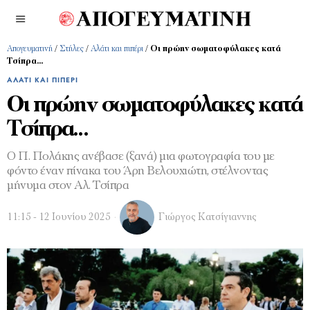
Απογευματινή
/
Στήλες
/
Αλάτι και πιπέρι
/
Οι πρώην σωματοφύλακες κατά
Τσίπρα…
ΑΛΆΤΙ ΚΑΙ ΠΙΠΈΡΙ
Οι πρώην σωματοφύλακες κατά
Τσίπρα…
Ο Π. Πολάκης ανέβασε (ξανά) μια φωτογραφία του με
φόντο έναν πίνακα του Άρη Βελουχιώτη, στέλνοντας
μήνυμα στον Αλ. Τσίπρα
11:15 - 12 Ιουνίου 2025
Γιώργος Κατσίγιαννης