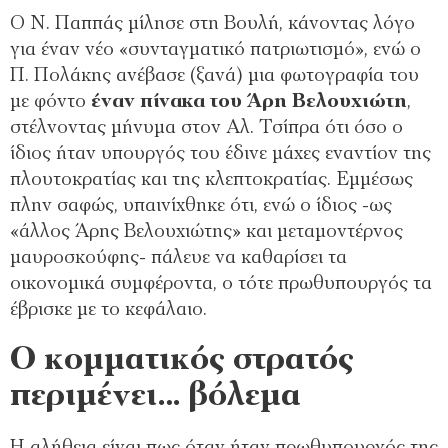
Ο Ν. Παππάς μίλησε στη Βουλή, κάνοντας λόγο
για έναν νέο «συνταγματικό πατριωτισμό», ενώ ο
Π. Πολάκης ανέβασε (ξανά) μια φωτογραφία του
με φόντο
έναν πίνακα του Άρη Βελουχιώτη
,
στέλνοντας μήνυμα στον Αλ. Τσίπρα ότι όσο ο
ίδιος ήταν υπουργός του έδινε μάχες εναντίον της
πλουτοκρατίας και της κλεπτοκρατίας. Εμμέσως
πλην σαφώς, υπαινίχθηκε ότι, ενώ ο ίδιος -ως
«άλλος Άρης Βελουχιώτης» και μεταμοντέρνος
μαυροσκούφης- πάλευε να καθαρίσει τα
οικονομικά συμφέροντα, ο τότε πρωθυπουργός τα
έβρισκε με το κεφάλαιο.
Ο κομματικός στρατός
περιμένει… βόλεμα