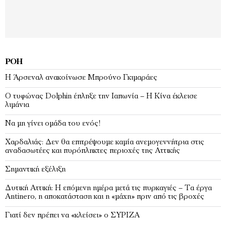
ΡΟΉ
Η Άρσεναλ ανακοίνωσε Μπρούνο Γκιμαράες
Ο τυφώνας Dolphin έπληξε την Ιαπωνία – H Κίνα έκλεισε
λιμάνια
Να μη γίνει ομάδα του ενός!
Χαρδαλιάς: Δεν θα επιτρέψουμε καμία ανεμογεννήτρια στις
αναδασωτέες και πυρόπληκτες περιοχές της Αττικής
Σημαντική εξέλιξη
Δυτική Αττική: Η επόμενη ημέρα μετά τις πυρκαγιές – Τα έργα
Antinero, η αποκατάσταση και η «μάχη» πριν από τις βροχές
Γιατί δεν πρέπει να «κλείσει» ο ΣΥΡΙΖΑ