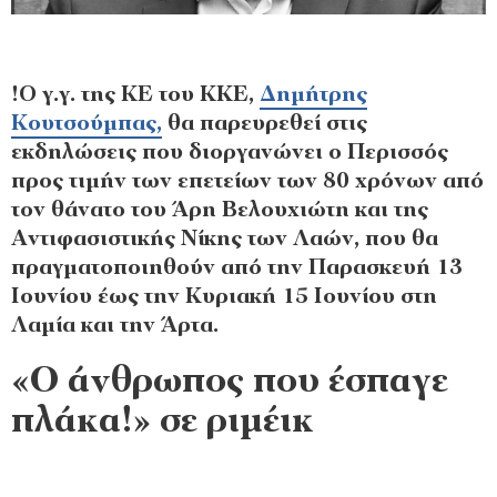
!Ο γ.γ. της ΚΕ του ΚΚΕ,
Δημήτρης
Κουτσούμπας,
θα παρευρεθεί στις
εκδηλώσεις που διοργανώνει ο Περισσός
προς τιμήν των επετείων των 80 χρόνων από
τον θάνατο του Άρη Βελουχιώτη και της
Αντιφασιστικής Νίκης των Λαών, που θα
πραγματοποιηθούν από την Παρασκευή 13
Ιουνίου έως την Κυριακή 15 Ιουνίου στη
Λαμία και την Άρτα.
«Ο άνθρωπος που έσπαγε
πλάκα!» σε ριμέικ