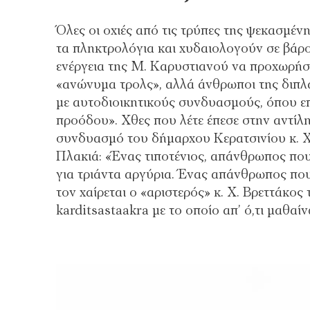
Όλες οι οχιές από τις τρύπες της ψεκασμένη
τα πληκτρολόγια και χυδαιολογούν σε βάρ
ενέργεια της Μ. Καρυστιανού να προχωρήσει
«ανώνυμα τρολς», αλλά άνθρωποι της διπλα
με αυτοδιοικητικούς συνδυασμούς, όπου επι
προόδου». Χθες που λέτε έπεσε στην αντίλ
συνδυασμό του δήμαρχου Κερατσινίου κ. Χ.
Πλακιά: «Ένας τιποτένιος, απάνθρωπος που 
για τριάντα αργύρια. Ένας απάνθρωπος πο
τον χαίρεται ο «αριστερός» κ. Χ. Βρεττάκο
karditsastaakra με το οποίο απ’ ό,τι μαθαί