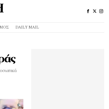
ΣΜΌΣ
DAILY MAIL
εράς
προσωπικά