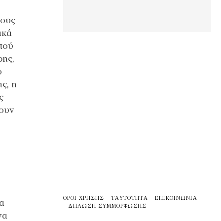
τους
ακά
 πού
ρης,
ο
ς, η
ς
ρουν
ΌΡΟΙ ΧΡΉΣΗΣ
ΤΑΥΤΌΤΗΤΑ
ΕΠΙΚΟΙΝΩΝΊΑ
α
ΔΉΛΩΣΗ ΣΥΜΜΌΡΦΩΣΗΣ
να