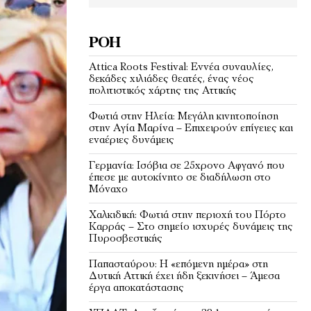
ΡΟΉ
Attica Roots Festival: Εννέα συναυλίες,
δεκάδες χιλιάδες θεατές, ένας νέος
πολιτιστικός χάρτης της Αττικής
Φωτιά στην Ηλεία: Μεγάλη κινητοποίηση
στην Αγία Μαρίνα – Επιχειρούν επίγειες και
εναέριες δυνάμεις
Γερμανία: Ισόβια σε 25χρονο Αφγανό που
έπεσε με αυτοκίνητο σε διαδήλωση στο
Μόναχο
Χαλκιδική: Φωτιά στην περιοχή του Πόρτο
Καρράς – Στο σημείο ισχυρές δυνάμεις της
Πυροσβεστικής
Παπασταύρου: Η «επόμενη ημέρα» στη
Δυτική Αττική έχει ήδη ξεκινήσει – Άμεσα
έργα αποκατάστασης