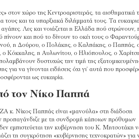
ες» στον χώρο της Κεντροαριστεράς, τα αισθηματικά 
ια τους και τα υπαρξιακά διλήμματά τους. Τα ευκαιρι
ς αγάπες. Λες και νοιάζεται η Ελλάδα πού στρώνουν,
ύ πίνουν και πού το δίνουν το οκέι τους ο Φαραντού
ινού, η Δούρου, ο Πολάκης, ο Καλπάκης, ο Παππάς, 
, ο Κόκκαλης, η Αυλωνίτου, ο Ηλιόπουλος, ο Χαρίτση
απολαμβάνουν δυστυχώς την τιμή της εξατομικευμένη
για να γίνονται ειδήσεις όχι γι’ αυτά που προσφέ
ροσφέρονται ως ευκαιρία.
από τον Νίκο Παππά
ΖΑ κ. Νίκος Παππάς είναι «μανούλα» στη διάδοση
ν προπαγάνδιζε με τη συνδρομή κάποιων πρόθυμων
δεν εμπιστεύεται την κυβέρνηση του Κ. Μητσοτάκη ν
διάζει τη συγκρότηση «κυβέρνησης τεχνοκρατών» για 