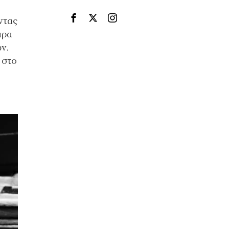
ντας
άρα
ν.
 στο