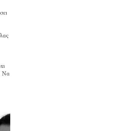
σει
όλας
χι
. Να