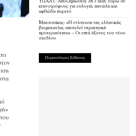
ΥΠΑΑΤ: Αποζημιώσεις 38,1 εκατ. ευρώ σε
κτηνοτρόφους για ευλογιά, πανώλη και
αφθώδη πυρετό
Μητσοτάκης: «Η ενίσχυση της ελληνικής
βιομηχανίας αποτελεί στρατηγική
προτεραιότητα» – Οι επτά άξονες του νέου
σχεδίου
σει
Περισσότερες Ειδήσεις
στον
πιση
 στα
μό
φή»
 που
ν