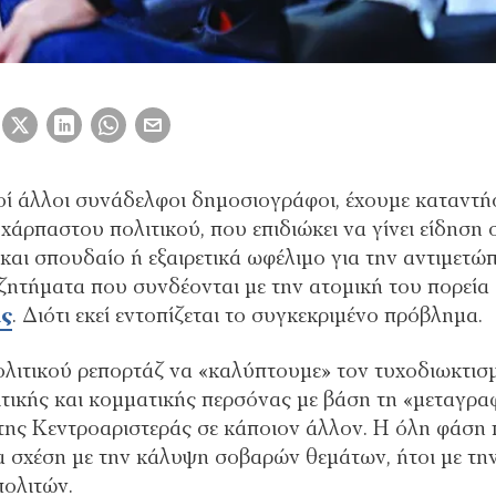
λοί άλλοι συνάδελφοι δημοσιογράφοι, έχουμε καταντή
χάρπαστου πολιτικού, που επιδιώκει να γίνει είδηση 
 και σπουδαίο ή εξαιρετικά ωφέλιμο για την αντιμετώ
ζητήματα που συνδέονται με την ατομική του πορεία
άς
. Διότι εκεί εντοπίζεται το συγκεκριμένο πρόβλημα.
ολιτικού ρεπορτάζ να «καλύπτουμε» τον τυχοδιωκτισ
ιτικής και κομματικής περσόνας με βάση τη «μεταγρα
 της Κεντροαριστεράς σε κάποιον άλλον. Η όλη φάση
ία σχέση με την κάλυψη σοβαρών θεμάτων, ήτοι με τη
πολιτών.