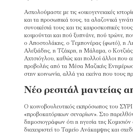
Ασχολούμαστε με τις «οικογενειακές ιστορί
και τα προσωπικά τους, τα αλαζονικά γινάτ
συνοικέσιά τους και τις καιροσκοπικές του
κοιμούνται και πού ξυπνάνε, πού τρώνε, πο
ο Αποστολάκης, ο Τεμπονέρας (φωτό), η Λ
Αλεξιάδης, η Τζάκρη, η Μάλαμα, ο Κοτζιάς
Αχτσιόγλου, καθώς και πολλοί άλλοι που 
προβολής από τα Μέσα Μαζικής Ενημέρωσης 
στην κοινωνία, αλλά για εκείνα που τους π
Νέο ρεσιτάλ μαντείας 
Ο κοινοβουλευτικός εκπρόσωπος του ΣΥΡΙ
«προβοκατόρικων σεναρίων». Στο παρελθό
δημοσιογράφων ότι η ηγεσία της Κομισιόν 
διαχειριστεί το Ταμείο Ανάκαμψης και σχε