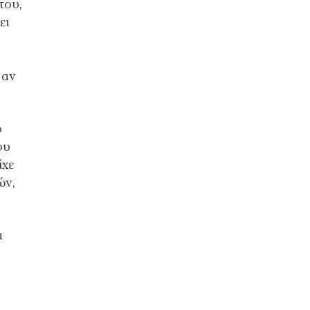
του,
ει
 αν
ό
ου
ίχε
ών,
α