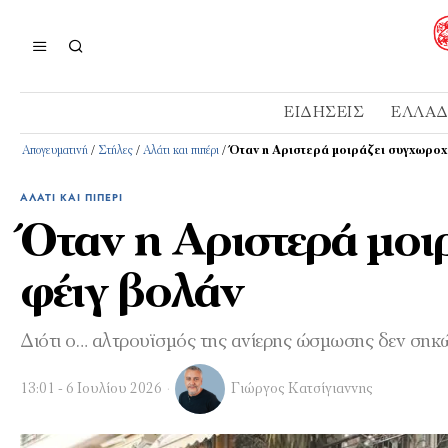
ΕΙΔΉΣΕΙΣ
ΕΛΛΆ
Απογευματινή
/
Στήλες
/
Αλάτι και πιπέρι
/
Όταν η Αριστερά μοιράζει συγχωροχ
ΑΛΆΤΙ ΚΑΙ ΠΙΠΈΡΙ
Όταν η Αριστερά μοι
φέιγ βολάν
Διότι ο… αλτρουϊσμός της ανίερης ώσμωσης δεν σηκώ
13:01 - 6 Ιουλίου 2026
Γιώργος Κατσίγιαννης