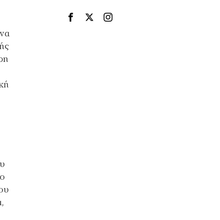
 να
κής
ρη
κή
ου
ίο
ου
,