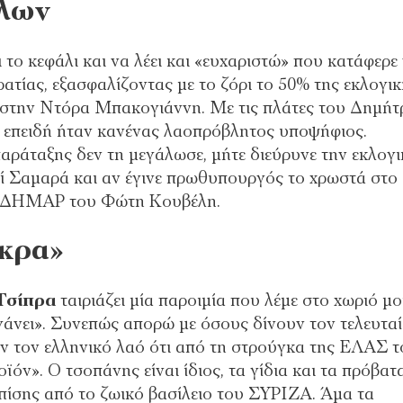
λλων
 το κεφάλι και να λέει και «ευχαριστώ» που κατάφερε
ατίας, εξασφαλίζοντας με το ζόρι το 50% της εκλογι
ι στην Ντόρα Μπακογιάννη. Με τις πλάτες του Δημήτ
 επειδή ήταν κανένας λαοπρόβλητος υποψήφιος.
αράταξης δεν τη μεγάλωσε, μήτε διεύρυνε την εκλογι
πί Σαμαρά και αν έγινε πρωθυπουργός το χρωστά στο
η ΔΗΜΑΡ του Φώτη Κουβέλη.
«κρα»
Τσίπρα
ταιριάζει μία παροιμία που λέμε στο χωριό μ
βγάνει». Συνεπώς απορώ με όσους δίνουν τον τελευτα
υν τον ελληνικό λαό ότι από τη στρούγκα της ΕΛΑΣ τ
όν». Ο τσοπάνης είναι ίδιος, τα γίδια και τα πρόβατα
επίσης από το ζωικό βασίλειο του ΣΥΡΙΖΑ. Άμα τα