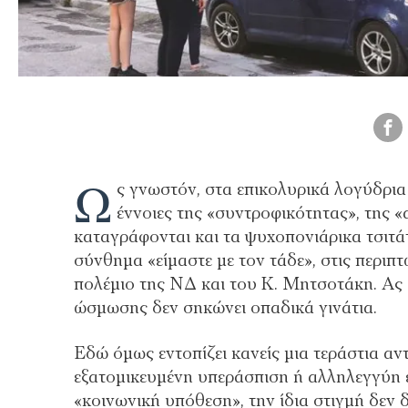
Ω
ς γνωστόν, στα επικολυρικά λογύδρι
έννοιες της «συντροφικότητας», της 
καταγράφονται και τα ψυχοπονιάρικα τσιτά
σύνθημα «είμαστε με τον τάδε», στις περιπ
πολέμιο της ΝΔ και του Κ. Μητσοτάκη. Ας ε
ώσμωσης δεν σηκώνει οπαδικά γινάτια.
Εδώ όμως εντοπίζει κανείς μια τεράστια αντ
εξατομικευμένη υπεράσπιση ή αλληλεγγύη 
«κοινωνική υπόθεση», την ίδια στιγμή δεν 