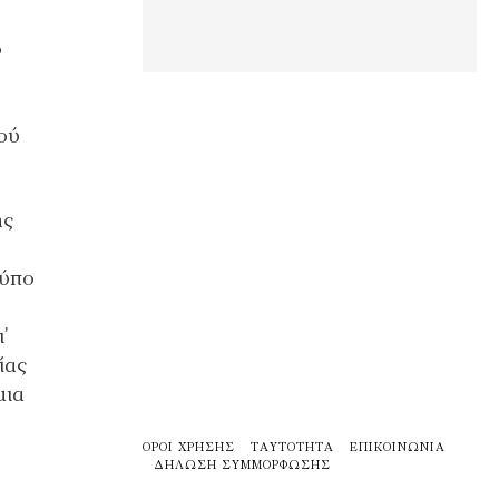
ό
κού
ής
τύπο
’
ίας
μια
ΌΡΟΙ ΧΡΉΣΗΣ
ΤΑΥΤΌΤΗΤΑ
ΕΠΙΚΟΙΝΩΝΊΑ
ΔΉΛΩΣΗ ΣΥΜΜΌΡΦΩΣΗΣ