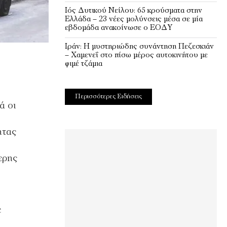
Ιός Δυτικού Νείλου: 65 κρούσματα στην
Ελλάδα – 23 νέες μολύνσεις μέσα σε μία
εβδομάδα ανακοίνωσε ο ΕΟΔΥ
Ιράν: Η μυστηριώδης συνάντηση Πεζεσκιάν
– Χαμενεΐ στο πίσω μέρος αυτοκινήτου με
φιμέ τζάμια
Περισσότερες Ειδήσεις
ά οι
ητας
ερης
ε