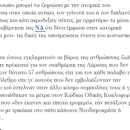
όσωπο μπορεί να ζημιώσει με την ατομική του
ητα στην οποία ανήκει, τον γείτονά του ή τον διπλαν
όπως και κάτι ακροδεξιές σέχτες, με ορμητήριο τα μέσα
κυβέρνηση της
ΝΔ
ότι δίνει έμφαση στην «ατομική
 μου- τις δικές της υποχρεώσεις έναντι του κοινωνι
σε όσους εγκληματούν σε βάρος της ανθρώπινης ζω
ίτε πρόκειται για τον σταθμάρχη της Λάρισας που δεν
τον θάνατο 57 ανθρώπους είτε για τον κάθε παλαβό 
όλεθρο είτε γι’ αυτούς που δεν εμβολιάζονταν την
υ ιού έστελναν στον άλλο κόσμο συμπολίτες τους ή γι
ροποιήθηκαν τα μέτρα στον Κώδικα Οδικής Κυκλοφορ
 που «δεν έκαναν και τίποτα τρομερό», εάν πετάξουν 
υ με τρικάκια στο σπίτι κάποιου Νεοδημοκράτη ή
ς…