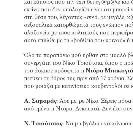
και κάποιος που την έχει δει «γ@μ@ω και
εκείνο που δεν υπολογίζει είναι ότι μπορεί
στη θέση του, λέγοντας «σιγά, ρε μεγάλε,
σεξουαλικά κατορθώματά τους ενώπιον πολ
αλαζονεία με τους πολιτικούς που περιφέρο
αυτό επήλθε με τη «βοήθεια του κοινού» ή
Όλα τα παραπάνω μού ήρθαν στο μυαλό βλέ
συνεργάτη του Νίκο Τσιούτσια, όπου ο πρ
του άσκησε πρόσφατα η
Ντόρα Μπακογι
πετύχει σε βάρος της πριν από 17 χρόνια.
που μοιάζει με κατινίστικο κουβεντολόι σε 
Α. Σαμαράς
: Άσε με, ρε Νίκο. Ξέρεις πόσ
από εμένα η Ντόρα; Δεκαεπτά. Δεν έχει συ
Ν. Τσιούτσιας
: Να μη βγάλω ανακοίνωση;