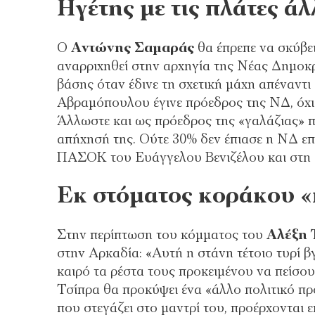
Ηγέτης με τις πλάτες ά
Ο
Αντώνης Σαμαράς
θα έπρεπε να σκύβει
αναρριχηθεί στην αρχηγία της Νέας Δημοκρ
βάσης όταν έδινε τη σχετική μάχη απέναντ
Αβραμόπουλου έγινε πρόεδρος της ΝΔ, όχι
Άλλωστε και ως πρόεδρος της «γαλάζιας» π
απήχησή της. Ούτε 30% δεν έπιασε η ΝΔ ε
ΠΑΣΟΚ του Ευάγγελου Βενιζέλου και στ
Εκ στόματος κοράκου 
Στην περίπτωση του κόμματος του
Αλέξη 
στην Αρκαδία: «Αυτή η στάνη τέτοιο τυρί 
καιρό τα ρέστα τους προκειμένου να πείσο
Τσίπρα θα προκύψει ένα «άλλο πολιτικό προϊ
που στεγάζει στο μαντρί του, προέρχονται 