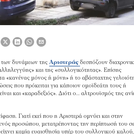
α των δυνάμεων της
Αριστεράς
δεσπόζουν διαχρονικ
«αλληλεγγύης» και της «συλλογικότητας». Επίσης
τα «κανένας μόνος ή μόνη» ή το αβάσταχτης γελοιότ
τώσεις που πρόκειται για κάποιον ομοϊδεάτη τους ή
ίναι και «καραδεξιός». Διότι ο… αλτρουϊσμός της ανί
ίφαση. Γιατί εκεί που η Αριστερά ομνύει και στην
ενός προσώπου, μετατρέποντας την περίπτωσή του σ
δείχνει καμία ευαισθησία υπέρ του συλλογικού καλού,