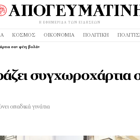
Η ΕΦΗΜΕΡΊΔΑ ΤΩΝ ΕΙΔΉΣΕΩΝ
ΔΑ
ΚΌΣΜΟΣ
ΟΙΚΟΝΟΜΊΑ
ΠΟΛΙΤΙΚΉ
ΠΟΛΙΤΙ
άρτια σαν φέιγ βολάν
ράζει συγχωροχάρτια 
νει οπαδικά γινάτια