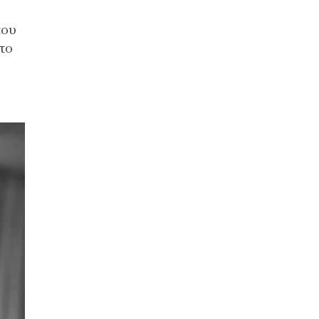
του
το