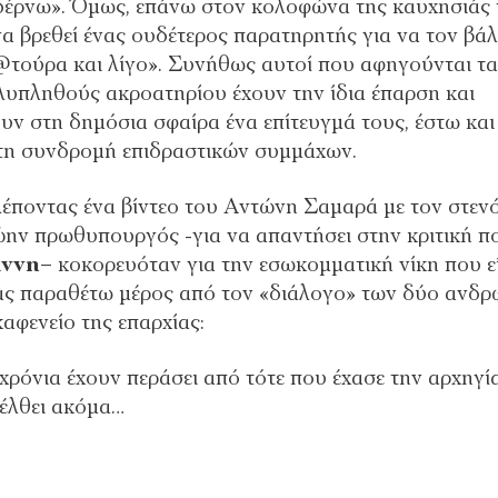
 δέρνω». Όμως, επάνω στον κολοφώνα της καυχησιάς 
 να βρεθεί ένας ουδέτερος παρατηρητής για να τον βάλ
 κ@τούρα και λίγο». Συνήθως αυτοί που αφηγούνται τα
υπληθούς ακροατηρίου έχουν την ίδια έπαρση και
υν στη δημόσια σφαίρα ένα επίτευγμά τους, έστω και
 τη συνδρομή επιδραστικών συμμάχων.
ποντας ένα βίντεο του Αντώνη Σαμαρά με τον στεν
ώην πρωθυπουργός -για να απαντήσει στην κριτική π
άννη
– κοκορευόταν για την εσωκομματική νίκη που ε
 Σας παραθέτω μέρος από τον «διάλογο» των δύο ανδρ
καφενείο της επαρχίας:
α χρόνια έχουν περάσει από τότε που έχασε την αρχηγί
νέλθει ακόμα…