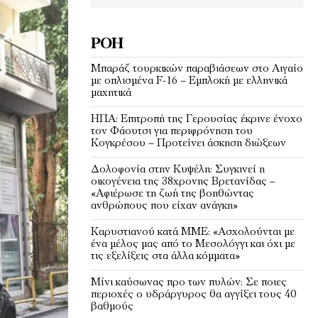
ΡΟΉ
Μπαράζ τουρκικών παραβιάσεων στο Αιγαίο
με οπλισμένα F-16 – Εμπλοκή με ελληνικά
μαχητικά
ΗΠΑ: Επιτροπή της Γερουσίας έκρινε ένοχο
τον Φάουτσι για περιφρόνηση του
Κογκρέσου – Προτείνει άσκηση διώξεων
Δολοφονία στην Κυψέλη: Συγκινεί η
οικογένεια της 38χρονης Βρετανίδας –
«Αφιέρωσε τη ζωή της βοηθώντας
ανθρώπους που είχαν ανάγκη»
Καρυστιανού κατά ΜΜΕ: «Ασχολούνται με
ένα μέλος μας από το Μεσολόγγι και όχι με
τις εξελίξεις στα άλλα κόμματα»
Μίνι καύσωνας προ των πυλών: Σε ποιες
περιοχές ο υδράργυρος θα αγγίξει τους 40
βαθμούς